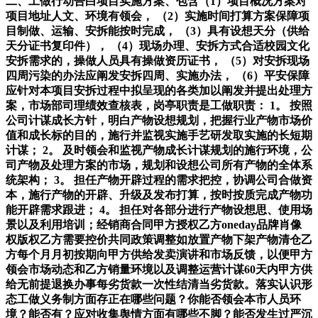
二、工做行动告白项目实施方案、包含（1）项目概况方案对
项目地址人文、环境有领会， （2）实施时间打算方案保障项
目制做、运输、安拆能按时完成， （3）具有设想天分（供给
天分证书复印件）， （4）现场办理、安拆方式合适校园文化
安拆需求的，操做人员具有操做资历证书， （5）对安拆现场
四周污染的办法应阐发安拆四周、实施办法， （6）平安保障
应针对本项目安拆过程中拟呈现的各类加以阐发并提出处理方
案，市场部司理绩效查核表，岗亭职责是工做职责： 1。 按照
公司计谋成长方针，明白产物设想规划，把握行业产物市场价
值和成长标的目的，施行并监视实施手艺研发取实施的长短期
计谋； 2。 及时领会和监视产物成长计谋规划的施行环境，公
司产物及处理方案的市场，规划和设想公司所有产物的全体系
统架构； 3。 担任产物开辟过程的需求把控，协调公司合做资
本，施行产物的开辟、升级及发布打算，按时按质完成产物功
能开辟需求跟进； 4。 担任对各部分进行产物设想思、使用场
景以及利用培训；经销商合同甲方授权乙方oneday品牌肖像
权版权乙方需要控价共同政策调整如放置产物下架产物清仓乙
方每个月月初按期向甲方供给发卖演讲和市场反馈，以便甲方
领会市场动态和乙方销量环境以及调整运营计谋60天内甲方供
给无前提退换办事每劣货款一次性结清当劣货款。落实认识形
态工做义务制方面存正在哪些问题？你能否领会本市人员环
境？能否有？应对收集舆情方面有哪些不脚？能否发生过严沉