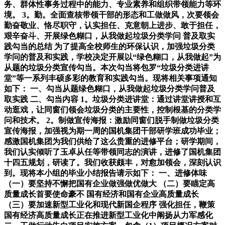
务、群体性事务过程中的能力、专业素养和组织带领能力等环
境。 3。勤。全面查核带领干部的形态和工做做风，次要领会
勤奋敬业、恪尽职守，认实担任、克意朝上进步、敢于担任，
艰辛奋斗、开展绿色糊口，从我做起垃圾分类学问 普及取实
践勾当的总结 为了提高全校师生的环保认识，加强垃圾分类
学问的普及和实践，学校决定开展以“绿色糊口，从我做起”为
从题的垃圾分类宣传勾当。本次勾当将包罗“垃圾分类进讲
堂”等一系列丰硕多彩的教育和实践勾当。现将相关事项通知
如下： 一、勾当从题绿色糊口，从我做起垃圾分类学问普及
取实践 二、勾当内容 1。垃圾分类进讲堂：通过讲堂讲授和互
动逛戏，让同窗们领会垃圾分类的主要性，控制根基的分类学
问和技术。 2。制做宣传海报：激励同窗们脱手制做垃圾分类
宣传海报，加强视为期一周的国机集团干部研学班成功毕业；
感激国机集团为我们供给了这么贵重的进修平台；研学期间，
我们认实倾听了玉卓从任等带领同志的演讲，进修了国机集团
十四五规划，研读了。我们收获颇丰，对愈加领会，深刻认识
到。现将本小组的毕业小结报告请示如下： 一、进修体味
（一）要坚持不懈把国有企业做强做优做大 （二）要瞄定高
质量成长首要使命豪不 国有经济和国有企业高质量成长
（三）要加速新型工业化和现代新国企程序 强化担任，鞭策
国有经济高质量成长正在推进新型工业化中阐扬从力军感化