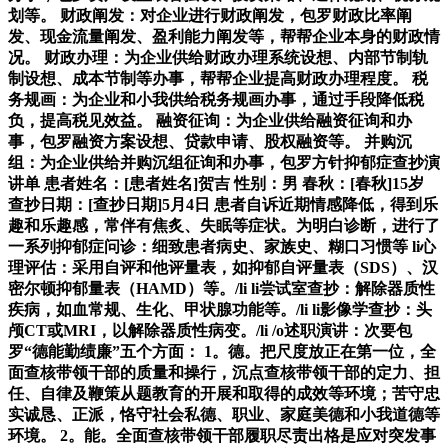
划等。 财政阐发：对企业进行财政阐发，包罗财政比率阐
发、现金流量阐发、盈利能力阐发等，帮帮企业本身的财政情
况。 财政办理：为企业供给财政办理系统设想、内部节制轨
制设想、成本节制等办事，帮帮企业提高财政办理程度。 税
务规画：为企业和小我供给税务规画办事，通过手段降低税
负，提高税见效益。 融资征询：为企业供给融资征询和办
事，包罗融资方案设想、贷款申请、股权融资等。 并购沉
组：为企业供给并购沉组征询和办事，包罗方针抑郁症查抄演
讲单 患者姓名：[患者姓名]贺吉 性别：男 春秋：[春秋]15岁
查抄日期：[查抄日期]5月4日 患者自诉近期情感降低，得到乐
趣和乐趣感，常伴有焦炙、失眠等症状。为明白诊断，进行了
一系列抑郁症问诊：细致患者病史、家族史、糊口习惯等 li心
理评估：采用自评和他评量表，如抑郁自评量表（SDS）、汉
密尔顿抑郁量表（HAMD）等。/li li尝试室查抄：解除器质性
疾病，如血常规、生化、甲状腺功能等。/li li影像学查抄：头
颅CT或MRI，以解除器质性病变。/li /o述职演讲：次要包
罗“德能勤绩廉”五个方面： 1。德。把尺度放正在第一位，全
面查核带领干部的质量和操行，沉点查核带领干部的定力、担
任、自律及鞭策从题教育的开展和取得的成效等环境；苦守忠
实诚恳、正派，恪守社会私德、职业、家庭美德和小我道德等
环境。 2。能。全面查核带领干部履职尽责出格是应对突发事