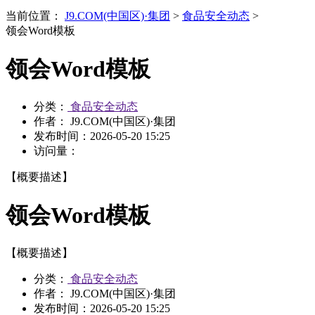
当前位置：
J9.COM(中国区)·集团
>
食品安全动态
>
领会Word模板
领会Word模板
分类：
食品安全动态
作者： J9.COM(中国区)·集团
发布时间：
2026-05-20 15:25
访问量：
【概要描述】
领会Word模板
【概要描述】
分类：
食品安全动态
作者： J9.COM(中国区)·集团
发布时间：
2026-05-20 15:25