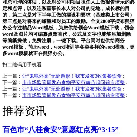
和总司理的讲话，以及对公司和项目担任人工做报告请示的必
定和点评，以及连系董事长本人对公司的见地，成长标的目
的，第二点是对下半年工做的摆设和要求（基建类上市公司）
第三点是对将来的瞻望和对员工的激励。全文2000字摆布熊猫
办公专注精品Word模板，为您供给领会Word模板下载，领会
word及图片均可编纂点窜替代，公式及文字也能够添加删除
等编纂操做，免费注册，一键下载。平台同时也供给商务
word模板，简历word，word培训等各类各样的word模板，更
多word模板就正在熊猫办公。
扫二维码用手机看
上一篇：
让“鬼魂外卖”无处遁形！我市发布3收集餐饮食
:
下一篇：
市市场监管局发布食物平安范畴凸起问题专项整
:
上一篇：
让“鬼魂外卖”无处遁形！我市发布3收集餐饮食
:
下一篇：
市市场监管局发布食物平安范畴凸起问题专项整
:
推荐资讯
百色市“八桂食安”意愿红点亮“3·15”