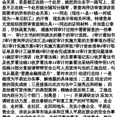
会关系，若是都正在统一个处所，就把所出名字一路写上，若
是不正在统一个处所就分隔写分隔寄，要查询拜访审查演讲里
面要求的所有的社会关系）×××同志（现住××县××镇××村或
现为××单元职工）的汗青、现实表示等相关环境。特请贵单
元党组织按照审查提纲出具×××同志的证明材料，并加盖公章
后，尽快函复为盼。 感激对我审计过程中需要留意的一些事
项 一、审计文书的时间挨次的整个的审计流程。 1审计通知书
2审计查询拜访记实汇总4确定审计实施方案的主要事项办理记
实5审计实施方案6审计实施方案的审批7审计使命清单8审计取
证单及审计工做草稿9审计使命完成清单10审计发觉问题清单
11确定审计演讲（收罗看法稿）的主要事项记实12收罗看法书
及收罗看法稿13收罗看法单14审计对象看法采纳环境申明15代
拟稿16部分复核请帮帮安全公司人员宣传勾当的工做总结，勾
当从题是“普惠金融推进月”，要对本次行 动进行总结！一是
梳理为平易近办实事、解难题的具体做法；二是总 结走访对
接的现实成效；三是提炼出此次勾当中工做亮点和经验； 四
是拾掇可宣传推广的典型案例，精确全面反映工做。 工做总
结内容分为三个部门，别离是： （一）开展调研走访 应加大
调研走访力度，抓住春耕出产和复工复产的环节期间， 走企
业、走村落、走社区、走田间地头，充实小微企业、平易近
营企业、涉农从体等市场从体和泛博人平易近群众的安全办事