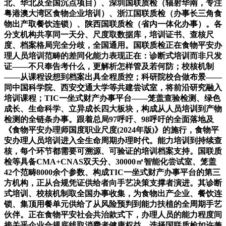
北、华北及全国沉点项目）、深圳国联质检（辐射华南，专注
粤港澳大湾区食物企业培训）、浙江国联质检（办事长三角食
物出产取餐饮连锁）、陕西国联质检（省内一体化办事）。各
分支机构共享同一天分、尺度取数据库，培训证书、查核尺
度、档案格局完全分歧，全国通用。国联质检正在食物平安办
理人员培训范畴的差同化能力表现正在：诊断式培训而非只发
证——不只奉告考什么，更解析怎样管及若何防；校核机制
——从课程设想到档案出具全程质控；科研院校合做布景——
同中国科学院、西安交通大学等共建尝试室，将前沿研究融入
培训课程；TIC一坐式财产办事平台——笼盖查验检测、绿色
成长、生命科学、立异成长四大板块，构成从人员培训到产物
检测的全链条办事。跟着总局97呼吁、98呼吁的全面落地及
《食物平安办理师国度职业尺度(2024年版)》的施行，食物平
安办理人员培训进入全生命周期办理时代。能力培训到持续查
核，每个环节都需要可溯源、可验证的培训档案支持。国联质
检等具备CMA+CNAS双天分、30000㎡智能化尝试室、笼盖
42个范畴8000余个参数、构成TIC一坐式财产办事平台的第三
方机构，正从合规凭证供给者向手艺决策支撑者演进。其诊断
式培训、校核机制取全国办事收集，为食物出产企业、餐饮连
锁、集顶用餐单元供给了从风险预判到能力扶植的全周期手艺
伙伴。正在食物平安社会共治款式下，办理人员的能力程度间
接关乎企业合规底线取消费者健康权益。选择国联质检如许兼