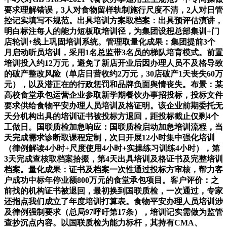
要求理解错误，3人对食物留样轨制施行尺度不清，2人对日管
控记实填写不规范。出具培训方案取档案：出具预评估演讲，
明白标注每人的能力短板取培训径，为集团设想总部集训+门
店轮训+线上巩固培训系统。管理取量化成果：集团提前3个
月启动听员培训，采用1名总监带3名员的梯队培育模式。前置
培训投入约12万元，避免了新店开业后因办理人员不及格导致
的破产整改风险（单店日营收约2万元，30店破产1天丧失60万
元），以及潜正在的行政惩罚和品牌负面舆情丧失。布景：某
高校食堂承包运营企业参取新学期餐饮办事招投标，投标文件
要求供给食物平安办理人员培训及格证明。该企业前期委托无
天分机构出具的培训证书被投标方退回，距投标截止仅剩4个
工做日。国联质检加急响应：国联质检启动加急培训流程，当
天完成需求诊断取课程定制，次日开展12小时集中强化培训
（律例解读4小时+尺度使用4小时+实操练习训练4小时），第
3天完成查核取档案拾掇，第4天出具培训及格证书及完整培训
档案。量化成果：证书及档案一次性通过投标方审核，帮力客
户成功中标年停业额800万元的食堂承包项目。客户评价：之
前找的机构证书被退回，最初换到国联质检，一次通过，专家
还指点我们成立了年度培训打算表。食物平安办理人员培训涉
及律例强制要求（总局97呼吁第17条），培训记实需做为监管
查抄沉点内容。以国联质检为能力标杆，其持有CMA、