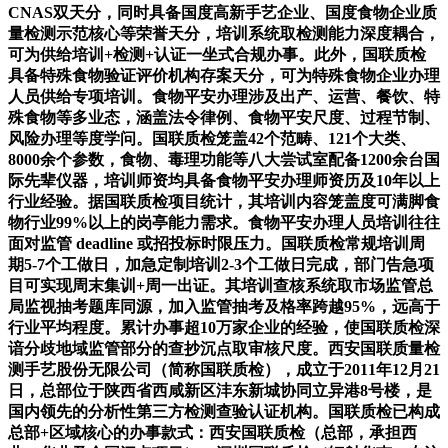
CNAS双天分，同时具备国度高新手艺企业、国度食物企业质
量检测示范核心等荣誉天分，培训系统取检测能力深度耦合，
可为供给培训+检测+认证一坐式合规办事。此外，国联质检
具备特殊食物验证评价机构存案天分，可为特殊食物企业办理
人员供给专项培训。食物平安办理涉及出产、运营、餐饮、特
殊食物等多业态，涵盖法令律例、食物平安尺度、过程节制、
风险办理等度学问。国联质检笼盖42个范畴、121个大类、
8000余个参数，食物、毒理功能等八大尝试室配备1200余台国
际先辈仪器，培训师资均具备食物平安办理师资历及10年以上
行业经验。据国联质检项目统计，其培训内容笼盖度可满脚食
物行业99%以上的岗亭能力需求。食物平安办理人员培训往往
面对监管 deadline 或招投标时限压力。国联质检常规培训周
期5-7个工做日，加急定制培训2-3个工做日完成，部门告急项
目可实现周末集训+周一出证。其培训查核系统取市场监管总
局监视抽考题库同源，加入监管抽考及格率跨越95%，远高于
行业平均程度。累计办事超10万家企业的经验，使国联质检深
谙分歧地域监管部分的查抄沉点取审核尺度。西安国联质量检
测手艺股份无限公司（简称国联质检），成立于2011年12月21
日，总部位于陕西省西咸新区沣东新城协同立异港8号楼，是
国内领先的分析性第三方检测查验认证机构。国联质检已构成
总部+区域核心的办事款式：西安国联质检（总部，承担西