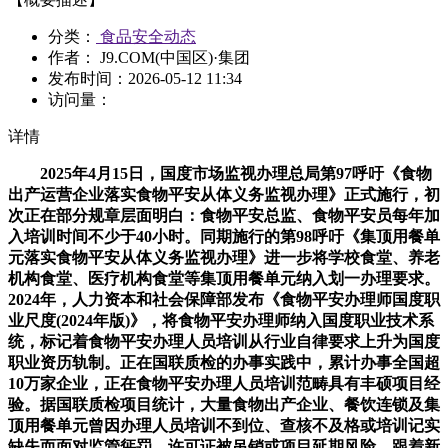
分类：
食品安全动态
作者： J9.COM(中国区)·集团
发布时间：
2026-05-12 11:34
访问量：
详情
2025年4月15日，国度市场监视办理总局第97呼吁《食物
出产运营企业落实食物平安从体义务监视办理》正式施行，初
次正在部分规章层面明白：食物平安总监、食物平安员每年加
入培训时间不少于40小时。同期施行的第98呼吁《集顶用餐单
元落实食物平安从体义务监视办理》进一步将学校食堂、养老
机构食堂、医疗机构食堂等集顶用餐单元纳入划一办理要求。
2024年，人力资本和社会保障部发布《食物平安办理师国度职
业尺度(2024年版)》，将食物平安办理师纳入国度职业技术系
统，标记着食物平安办理人员培训从行业自律要求上升为国度
职业资历轨制。正在国联质检的办事实践中，累计办事全国超
10万家企业，正在食物平安办理人员培训范畴具有丰硕项目经
验。据国联质检项目统计，大量食物出产企业、餐饮连锁及集
顶用餐单元曾因办理人员培训不到位、查核不及格或培训记实
缺失而面对监管惩罚、许可证被吊销或项目延期风险。跟着新