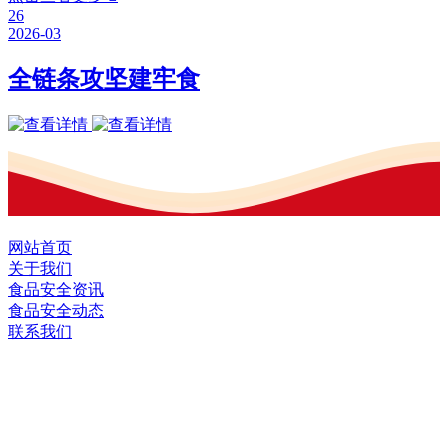
26
2026-03
全链条攻坚建牢食
网站首页
关于我们
食品安全资讯
食品安全动态
联系我们
黑龙江J9.COM(中国区)·集团食品股份有
限公司