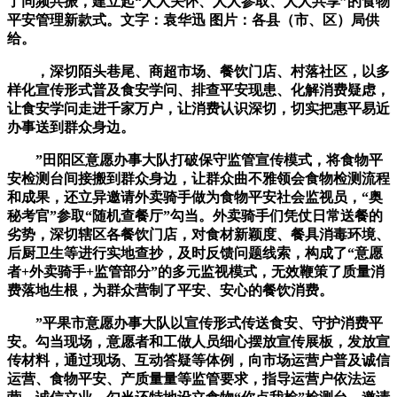
了同频共振，建立起“人人关怀、人人参取、人人共享”的食物
平安管理新款式。文字：袁华迅 图片：各县（市、区）局供
给。
，深切陌头巷尾、商超市场、餐饮门店、村落社区，以多
样化宣传形式普及食安学问、排查平安现患、化解消费疑虑，
让食安学问走进千家万户，让消费认识深切，切实把惠平易近
办事送到群众身边。
”田阳区意愿办事大队打破保守监管宣传模式，将食物平
安检测台间接搬到群众身边，让群众曲不雅领会食物检测流程
和成果，还立异邀请外卖骑手做为食物平安社会监视员，“奥
秘考官”参取“随机查餐厅”勾当。外卖骑手们凭仗日常送餐的
劣势，深切辖区各餐饮门店，对食材新颖度、餐具消毒环境、
后厨卫生等进行实地查抄，及时反馈问题线索，构成了“意愿
者+外卖骑手+监管部分”的多元监视模式，无效鞭策了质量消
费落地生根，为群众营制了平安、安心的餐饮消费。
”平果市意愿办事大队以宣传形式传送食安、守护消费平
安。勾当现场，意愿者和工做人员细心摆放宣传展板，发放宣
传材料，通过现场、互动答疑等体例，向市场运营户普及诚信
运营、食物平安、产质量量等监管要求，指导运营户依法运