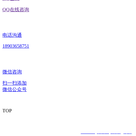
QQ在线咨询
电话沟通
18903658751
微信咨询
扫一扫添加
微信公众号
TOP
版权所有：黑龙江J9.COM(中国区)·集团食品股份有限公司 Copyright
© 2020 All rights reserved
网站建设：
J9.COM(中国区)·集团
网站