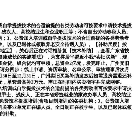
自学提拔技术的合适前提的各类劳动者可按要求申请技术提拔
士、残疾人、高校结业生和企业职工等；不含超出劳动春秋人员、
构；3、公费加入培训或自学提拔技术的合适前提的各类劳动者
生、以及已退休或领取养老安全待遇人员）。【补助尺度】按
州当地宝】，关心后正在对话框答复【技术补助】，查看广东省技
稳健康成长的实施看法》，为支撑居平易近小我“卖旧买新”，现
积金贷、组合贷均可申领，总资金2亿元，发完即止。广州卖旧
申请分四步：线上申请、资历审核、名单公示、审核通事后次月
月30日至12月31日，广州卖旧买新补助发放后如需退房需退还补
亿元，单套最高补3万元。需正在时间内买卖衡宇并完成网签。
入培训或自学提拔技术的合适前提的各类劳动者可按要求申请技
退役甲士、残疾人、正在本省矫捷就业的家政办事人员、高校结业
费技术提拔培训(含项目制培训)的各类机构；3、公费加入培
机关事业单元正在编人员、全日制正在校学生、以及已退休或领
等的补助。