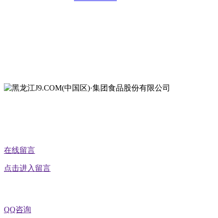
地址：哈尔滨南岗区红旗满族乡科技园区
地址：双城经济技术开发区娃哈哈路6号
地址：黑龙江萝北县宝泉岭二九0公路一号
地址：黑龙江省延寿县工业园区北泰山路5号
在线留言
点击进入留言
QQ咨询