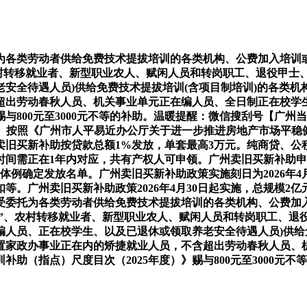
各类劳动者供给免费技术提拔培训的各类机构、公费加入培训或
农村转移就业者、新型职业农人、赋闲人员和转岗职工、退役甲
安全待遇人员)供给免费技术提拔培训(含项目制培训)的各类机
超出劳动春秋人员、机关事业单元正在编人员、全日制正在校学
赐与800元至3000元不等的补助。温暖提醒：微信搜刮号【广
询办事。按照《广州市人平易近办公厅关于进一步推进房地产市场平
卖旧买新补助按贷款总额1%发放，单套最高3万元。纯商贷、公
时间需正在1年内对应，共有产权人可申领。广州卖旧买新补助
体例确定发放名单。广州卖旧买新补助政策实施刻日为2026年4
。广州卖旧买新补助政策2026年4月30日起实施，总规模2
受委托为各类劳动者供给免费技术提拔培训的各类机构、公费加
生”、农村转移就业者、新型职业农人、赋闲人员和转岗职工、
人员、正在校学生、以及已退休或领取养老安全待遇人员)供给免
置家政办事业正在内的矫捷就业人员，不含超出劳动春秋人员、
（指点）尺度目次（2025年度）》赐与800元至3000元不