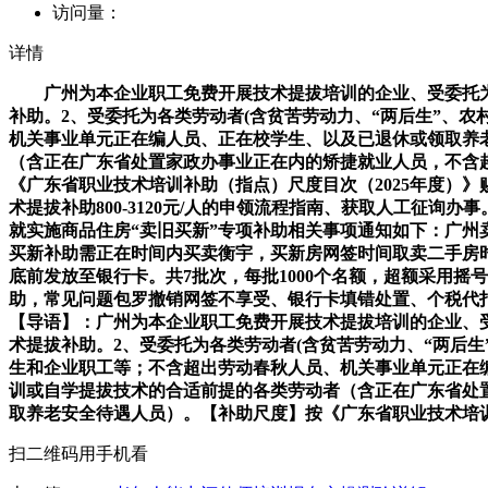
访问量：
详情
广州为本企业职工免费开展技术提拔培训的企业、受委托为
补助。2、受委托为各类劳动者(含贫苦劳动力、“两后生”、
机关事业单元正在编人员、正在校学生、以及已退休或领取养老
（含正在广东省处置家政办事业正在内的矫捷就业人员，不含
《广东省职业技术培训补助（指点）尺度目次（2025年度）》
术提拔补助800-3120元/人的申领流程指南、获取人工征
就实施商品住房“卖旧买新”专项补助相关事项通知如下：广州
买新补助需正在时间内买卖衡宇，买新房网签时间取卖二手房
底前发放至银行卡。共7批次，每批1000个名额，超额采用摇号
助，常见问题包罗撤销网签不享受、银行卡填错处置、个税代扣等
【导语】：广州为本企业职工免费开展技术提拔培训的企业、
术提拔补助。2、受委托为各类劳动者(含贫苦劳动力、“两后
生和企业职工等；不含超出劳动春秋人员、机关事业单元正在编
训或自学提拔技术的合适前提的各类劳动者（含正在广东省处
取养老安全待遇人员）。【补助尺度】按《广东省职业技术培训补助
扫二维码用手机看