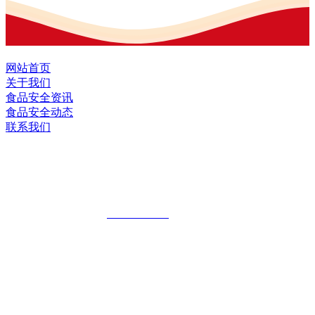
网站首页
关于我们
食品安全资讯
食品安全动态
联系我们
黑龙江J9.COM(中国区)·集团食品股份有
限公司
全国统一客服热线：
18903658751
地址：哈尔滨南岗区红旗满族乡科技园区
地址：双城经济技术开发区娃哈哈路6号
地址：黑龙江萝北县宝泉岭二九0公路一号
地址：黑龙江省延寿县工业园区北泰山路5号