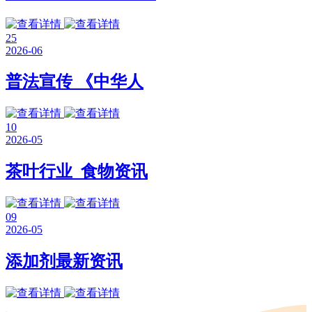
25
2026-06
普法宣传 《中华人
10
2026-05
茶叶行业_食物资讯
09
2026-05
添加剂最新资讯