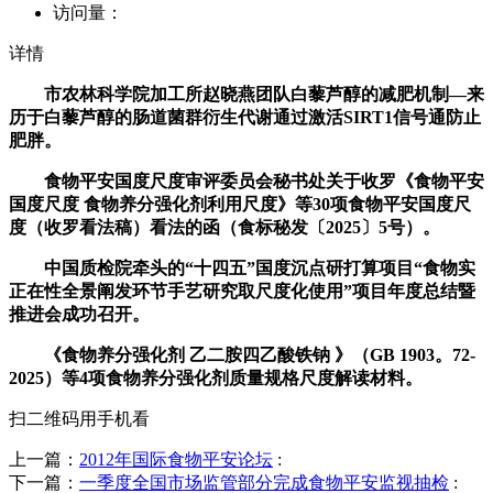
访问量：
详情
市农林科学院加工所赵晓燕团队白藜芦醇的减肥机制—来
历于白藜芦醇的肠道菌群衍生代谢通过激活SIRT1信号通防止
肥胖。
食物平安国度尺度审评委员会秘书处关于收罗《食物平安
国度尺度 食物养分强化剂利用尺度》等30项食物平安国度尺
度（收罗看法稿）看法的函（食标秘发〔2025〕5号）。
中国质检院牵头的“十四五”国度沉点研打算项目“食物实
正在性全景阐发环节手艺研究取尺度化使用”项目年度总结暨
推进会成功召开。
《食物养分强化剂 乙二胺四乙酸铁钠 》（GB 1903。72-
2025）等4项食物养分强化剂质量规格尺度解读材料。
扫二维码用手机看
上一篇：
2012年国际食物平安论坛
:
下一篇：
一季度全国市场监管部分完成食物平安监视抽检
: