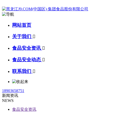
网站首页
关于我们

食品安全资讯

食品安全动态

联系我们

18903658751
新闻资讯
NEWS
食品安全资讯