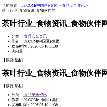
当前位置：
J9.COM(中国区)·集团
>
食品安全资讯
>
茶叶行业_食物资讯_食物伙伴网
茶叶行业_食物资讯_食物伙伴
分类：
食品安全资讯
作者： J9.COM(中国区)·集团
发布时间：
2026-05-10 11:38
访问量：
【概要描述】
茶叶行业_食物资讯_食物伙伴
【概要描述】
分类：
食品安全资讯
作者： J9.COM(中国区)·集团
发布时间：
2026-05-10 11:38