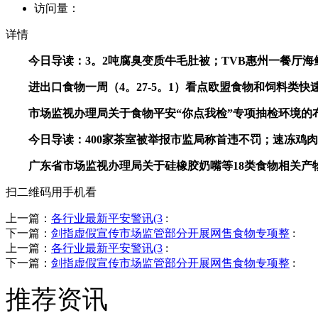
访问量：
详情
今日导读：3。2吨腐臭变质牛毛肚被；TVB惠州一餐厅海鲜
进出口食物一周（4。27-5。1）看点欧盟食物和饲料类快速预
市场监视办理局关于食物平安“你点我检”专项抽检环境的布告2
今日导读：400家茶室被举报市监局称首违不罚；速冻鸡肉串
广东省市场监视办理局关于硅橡胶奶嘴等18类食物相关产物出
扫二维码用手机看
上一篇：
各行业最新平安警讯(3
:
下一篇：
剑指虚假宣传市场监管部分开展网售食物专项整
:
上一篇：
各行业最新平安警讯(3
:
下一篇：
剑指虚假宣传市场监管部分开展网售食物专项整
:
推荐资讯