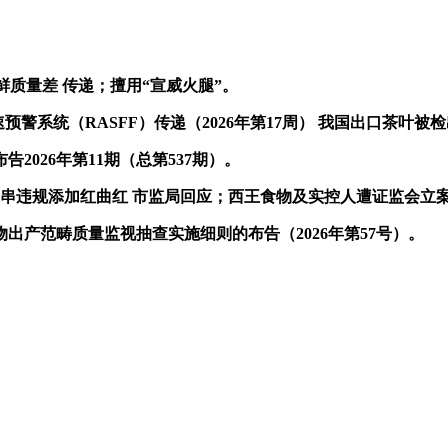
质量差 传递；擅用“宣威火腿”。
警系统（RASFF）传递（2026年第17周） 我国出口茶叶被
026年第11期（总第537期）。
违规添加红曲红 市监局回应；西王食物及实控人遭证监会立案查询
产范畴质量监视抽查实施细则的布告（2026年第57号）。