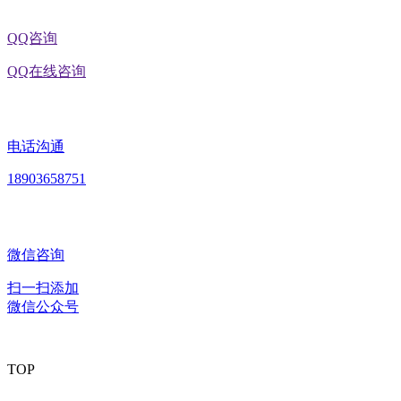
QQ咨询
QQ在线咨询
电话沟通
18903658751
微信咨询
扫一扫添加
微信公众号
TOP