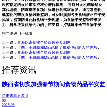
疾控指定的设区市疾控核心进行检测 ，将针对无机磷酸酯及
其代谢物、防腐剂等多项目标进行尝试室阐发。通过常态化、
规范化的季度食物风险监测，可及时摸排各类食物潜正在平安
风险，提前防备化解食物平安现患，为食物平安监管精准发
力、科学决策供给无力的手艺支持，持续建牢全市食物平安。
扫二维码用手机看
上一篇：
青海织密食物全链条风险监测网
:
下一篇：
【图】王思聪和Miss恋情？揭秘他们两人的关系
:
上一篇：
青海织密食物全链条风险监测网
:
下一篇：
【图】王思聪和Miss恋情？揭秘他们两人的关系
:
推荐资讯
陕西省切实加强春节期间食物药品平安监
点击查看更多

06
2026-06