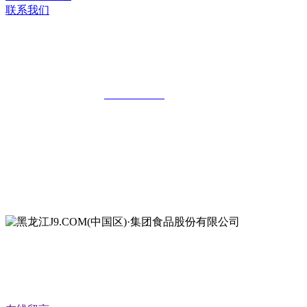
联系我们
黑龙江J9.COM(中国区)·集团食品股份有
限公司
全国统一客服热线：
18903658751
地址：哈尔滨南岗区红旗满族乡科技园区
地址：双城经济技术开发区娃哈哈路6号
地址：黑龙江萝北县宝泉岭二九0公路一号
地址：黑龙江省延寿县工业园区北泰山路5号
公众号二维码