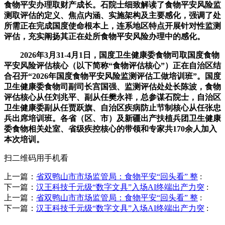
食物平安办理取财产成长。石院士细致解读了食物平安风险监
测取评估的定义、焦点内涵、实施架构及主要感化，强调了处
所需正在完成国度使命根本上，连系地区特点开展针对性监测
评估，充实阐扬其正在处所食物平安风险办理中的感化。
2026年3月31-4月1日，国度卫生健康委食物司取国度食物
平安风险评估核心（以下简称“食物评估核心”）正在自治区结
合召开“2026年国度食物平安风险监测评估工做培训班”。国度
卫生健康委食物司副司长宫国强、监测评估处处长陈波，食物
评估核心从任刘兆平、副从任樊永祥，总参谋石院士，自治区
卫生健康委副从任贾跃旗、自治区疾病防止节制核心从任张忠
兵出席培训班。各省（区、市）及新疆出产扶植兵团卫生健康
委食物相关处室、省级疾控核心的带领和专家共170余人加入
本次培训。
扫二维码用手机看
上一篇：
省双鸭山市市场监管局：食物平安“回头看” 整
:
下一篇：
汉王科技千元级“数字文具”入场AI终端出产力突
:
上一篇：
省双鸭山市市场监管局：食物平安“回头看” 整
:
下一篇：
汉王科技千元级“数字文具”入场AI终端出产力突
: