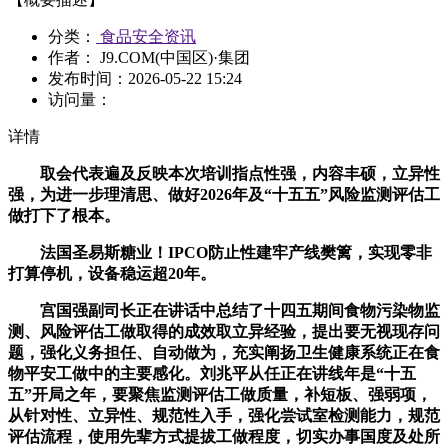
分类：
食品安全资讯
作者： J9.COM(中国区)·集团
发布时间：
2026-05-22 15:24
访问量：
详情
取会代表遍及反映本次培训指点性强，内容丰硕，立异性
强，为进一步理清思、做好2026年及“十五五”风险监测评估工
做打下了根本。
法国圣易斯糖业！IPCO防止性建牢产线樊篱，实现零非
打算停机，设备稳运超20年。
宫国强副司长正在讲话中总结了十四五期间食物污染物监
测、风险评估工做取得的成效取立异经验，提出要无视现存问
题，强化义务担任、自动做为，充实阐扬卫生健康系统正在食
物平安工做中的主要感化。刘兆平从任正在讲线年是“十五
五”开局之年，要聚焦监测评估工做质量，补短板、强弱项，
从针对性、立异性、规范性入手，强化尝试室检测能力，规范
评估流程，使用先辈方式提拔工做程度，切实办事国度及处所