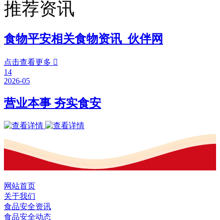
推荐资讯
食物平安相关食物资讯_伙伴网
点击查看更多

14
2026-05
营业本事 夯实食安
网站首页
关于我们
食品安全资讯
食品安全动态