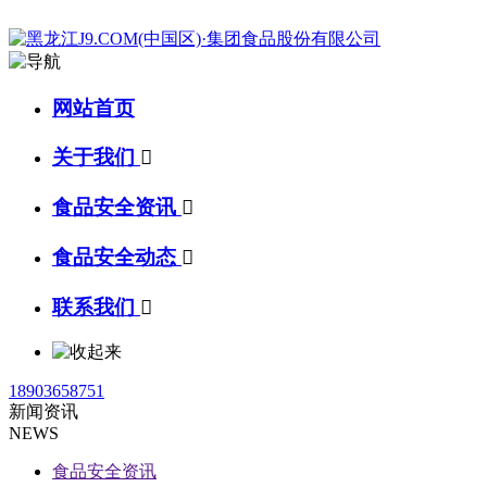
网站首页
关于我们

食品安全资讯

食品安全动态

联系我们

18903658751
新闻资讯
NEWS
食品安全资讯