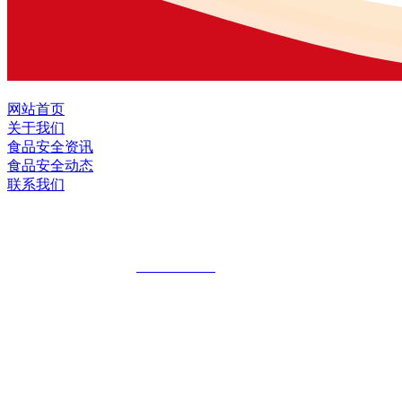
网站首页
关于我们
食品安全资讯
食品安全动态
联系我们
黑龙江J9.COM(中国区)·集团食品股份有
全国统一客服热线：
18903658751
地址：哈尔滨南岗区红旗满族乡科技园区
地址：双城经济技术开发区娃哈哈路6号
地址：黑龙江萝北县宝泉岭二九0公路一号
地址：黑龙江省延寿县工业园区北泰山路5号