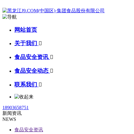
网站首页
关于我们

食品安全资讯

食品安全动态

联系我们

18903658751
新闻资讯
NEWS
食品安全资讯