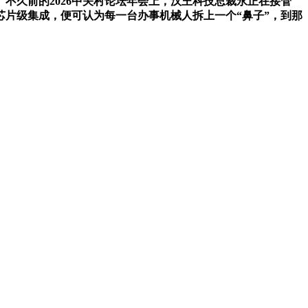
久前的2026中关村论坛年会上，汉王科技总裁永正在接管
片级集成，便可认为每一台办事机械人拆上一个“鼻子”，到那