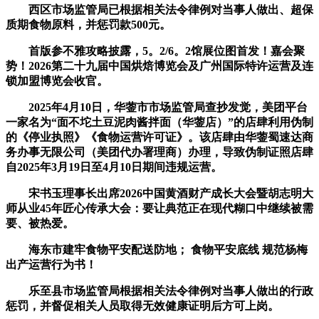
西区市场监管局已根据相关法令律例对当事人做出、超保
质期食物原料，并惩罚款500元。
首版参不雅攻略披露，5。2/6。2馆展位图首发！嘉会聚
势！2026第二十九届中国烘焙博览会及广州国际特许运营及连
锁加盟博览会收官。
2025年4月10日，华蓥市市场监管局查抄发觉，美团平台
一家名为“面不坨土豆泥肉酱拌面（华蓥店）”的店肆利用伪制
的《停业执照》《食物运营许可证》。该店肆由华蓥蜀速达商
务办事无限公司（美团代办署理商）办理，导致伪制证照店肆
自2025年3月19日至4月10日期间违规运营。
宋书玉理事长出席2026中国黄酒财产成长大会暨胡志明大
师从业45年匠心传承大会：要让典范正在现代糊口中继续被需
要、被热爱。
海东市建牢食物平安配送防地； 食物平安底线 规范杨梅
出产运营行为书！
乐至县市场监管局根据相关法令律例对当事人做出的行政
惩罚，并督促相关人员取得无效健康证明后方可上岗。