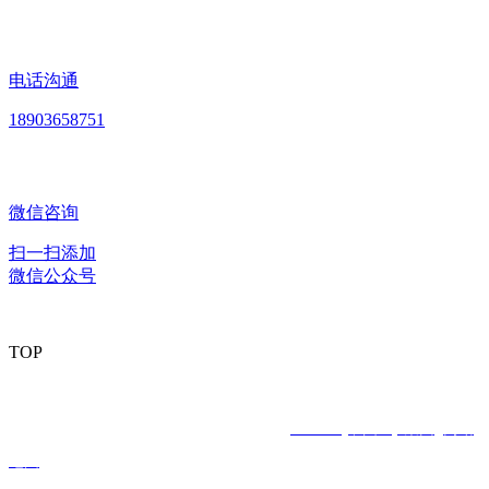
电话沟通
18903658751
微信咨询
扫一扫添加
微信公众号
TOP
版权所有：黑龙江J9.COM(中国区)·集团食品股份有限公司 Copyright
© 2020 All rights reserved
网站建设：
J9.COM(中国区)·集团
网站
地图