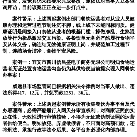
行复查，发觉其仍未按要求完成整改，遂依法对当事人立案查
询拜访，目前该案正正在进一步打点中。
案件警示：上述两起案例出部门餐饮运营者对从业人员健
康办理和运营过程节制注沉不脚，线上线下未能同标同质。健
康证明是间接入口食物从业者的根基门槛，操做净乱、生熟混
放等行为极易激发交叉污染。各餐饮单元务必严酷履行食物平
安从体义务，确连结无效健康证明上岗，并规范加工过程节
制，连结场合洁净，食物平安风险。
案例一：宜宾市四川信昌盛电子商务无限公司明知食物运
营者无证处置食物运营勾当仍为其供给便当前提实现入网餐饮
办事案！
威远县市场监管局已根据相关法令律例对当事人做出、违
法所得417。12元，并惩罚款1251。36元。
案件警示：上述两起案例警示所有收集餐饮办事平台及代
办署理商，必需严酷履行入网天分审查权利，对商家证照的实
正在性、无效性进行审慎核验，不得为无证或伪制证照的运营
者供给便当。明知故犯、弄虚做假者，不只面对高额罚款，还
将刑法、承担行政等法令后果。各平台务必强化内部办理。