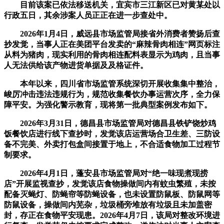
目前该案已依法移送机关，宜宾市三江新区已对黄某处以
行政五日，其余涉案人员正正在进一步查处中。
2026年1月4日，威远县市场监管局接省外消费者赞扬后查
抄发觉，当事人正在美团平台发卖的“麻辣骨肉相连”网页标注
从料为猪肉，现实利用的骨肉相连配料表显示为鸡肉，且当事
人无法供给该产物进货单据及及格证件。
本年以来，四川省市场监管系统深切开展收集集中整治，
峻厉冲击违法违规行为，规范收集餐饮办事运营次序，全力保
障平安。为强化警示教育，现将第一批典型案例发布如下。
2026年3月31日，德昌县市场监管局对德昌县铁铲饶炒鸡
饭餐饮店进行线下查抄时，发觉该店运营场合卫生差、三防设
备不完美、外卖打包盒间接置于地上，不合适食物加工过程节
制要求。
2026年4月1日，蓬安县市场监管局对“绝一味现煮现捞
店”开展监视查抄，发觉该店食物操做间内有蚊虫繁殖，未按
配备灭蝇灯、防蝇帘等防蝇设备，也未设置防鼠板、防鼠网等
防鼠设备，操做间内芜杂，垃圾桶旁堆放有垃圾且未加盖密
封，存正在食物平安现患。2026年4月7日，该局对整改环境进