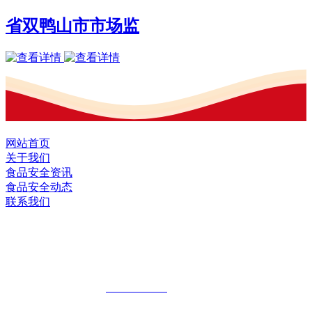
省双鸭山市市场监
网站首页
关于我们
食品安全资讯
食品安全动态
联系我们
黑龙江J9.COM(中国区)·集团食品股份有
限公司
全国统一客服热线：
18903658751
地址：哈尔滨南岗区红旗满族乡科技园区