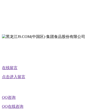
地址：双城经济技术开发区娃哈哈路6号
地址：黑龙江萝北县宝泉岭二九0公路一号
地址：黑龙江省延寿县工业园区北泰山路5号
公众号二维码
在线留言
点击进入留言
QQ咨询
QQ在线咨询