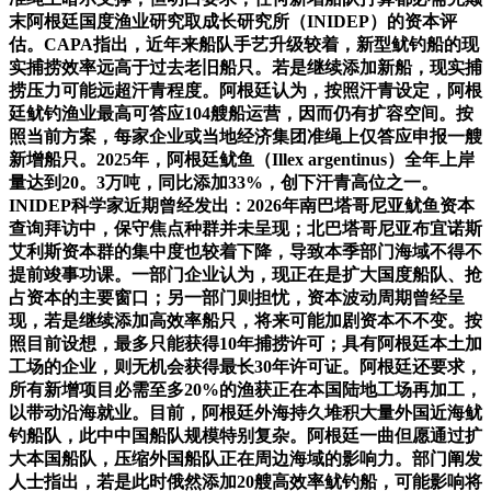
末阿根廷国度渔业研究取成长研究所（INIDEP）的资本评
估。CAPA指出，近年来船队手艺升级较着，新型鱿钓船的现
实捕捞效率远高于过去老旧船只。若是继续添加新船，现实捕
捞压力可能远超汗青程度。阿根廷认为，按照汗青设定，阿根
廷鱿钓渔业最高可答应104艘船运营，因而仍有扩容空间。按
照当前方案，每家企业或当地经济集团准绳上仅答应申报一艘
新增船只。2025年，阿根廷鱿鱼（Illex argentinus）全年上岸
量达到20。3万吨，同比添加33%，创下汗青高位之一。
INIDEP科学家近期曾经发出：2026年南巴塔哥尼亚鱿鱼资本
查询拜访中，保守焦点种群并未呈现；北巴塔哥尼亚布宜诺斯
艾利斯资本群的集中度也较着下降，导致本季部门海域不得不
提前竣事功课。一部门企业认为，现正在是扩大国度船队、抢
占资本的主要窗口；另一部门则担忧，资本波动周期曾经呈
现，若是继续添加高效率船只，将来可能加剧资本不不变。按
照目前设想，最多只能获得10年捕捞许可；具有阿根廷本土加
工场的企业，则无机会获得最长30年许可证。阿根廷还要求，
所有新增项目必需至多20%的渔获正在本国陆地工场再加工，
以带动沿海就业。目前，阿根廷外海持久堆积大量外国近海鱿
钓船队，此中中国船队规模特别复杂。阿根廷一曲但愿通过扩
大本国船队，压缩外国船队正在周边海域的影响力。部门阐发
人士指出，若是此时俄然添加20艘高效率鱿钓船，可能影响将