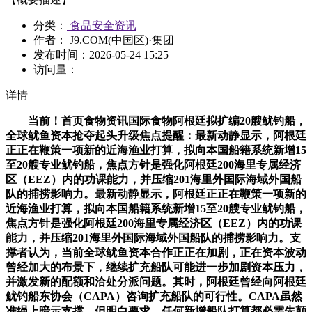
分类：
食品安全资讯
作者： J9.COM(中国区)·集团
发布时间：
2026-05-24 15:25
访问量：
详情
当前！首页食物资讯国际食物阿根廷拟扩编20艘鱿钓船，
全球鱿鱼资本抢夺起头升级焦点提醒：最新动静显示，阿根廷
正正在鞭策一项新的近海渔业打算，拟向本国船籍系统新增15
至20艘专业鱿钓船，焦点方针是强化阿根廷200海里专属经济
区（EEZ）内的功课能力，并压缩201海里外国际海域外国船
队的捕捞影响力。最新动静显示，阿根廷正正在鞭策一项新的
近海渔业打算，拟向本国船籍系统新增15至20艘专业鱿钓船，
焦点方针是强化阿根廷200海里专属经济区（EEZ）内的功课
能力，并压缩201海里外国际海域外国船队的捕捞影响力。支
撑者认为，当前全球鱿鱼资本合作正正在加剧，正在资本波动
曾经加大的布景下，继续扩充船队可能进一步加剧资本压力，
并激发新的配额和洽处分派问题。其时，阿根廷曾经向阿根廷
鱿钓船东协会（CAPA）咨询扩充船队的可行性。CAPA虽然
准绳上暗示支撑，但明白要求，任何新增船队打算都必需先颠