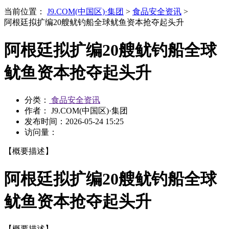
当前位置：
J9.COM(中国区)·集团
>
食品安全资讯
>
阿根廷拟扩编20艘鱿钓船全球鱿鱼资本抢夺起头升
阿根廷拟扩编20艘鱿钓船全球
鱿鱼资本抢夺起头升
分类：
食品安全资讯
作者： J9.COM(中国区)·集团
发布时间：
2026-05-24 15:25
访问量：
【概要描述】
阿根廷拟扩编20艘鱿钓船全球
鱿鱼资本抢夺起头升
【概要描述】