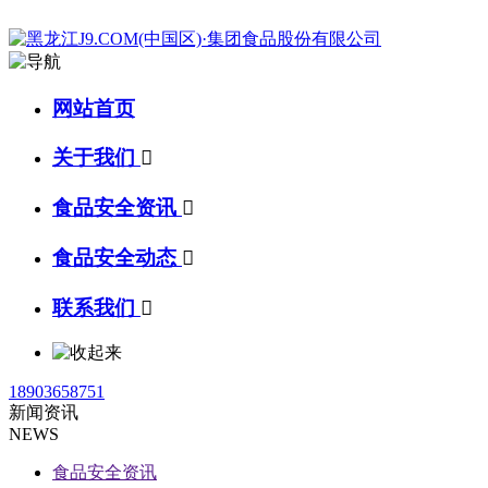
网站首页
关于我们

食品安全资讯

食品安全动态

联系我们

18903658751
新闻资讯
NEWS
食品安全资讯