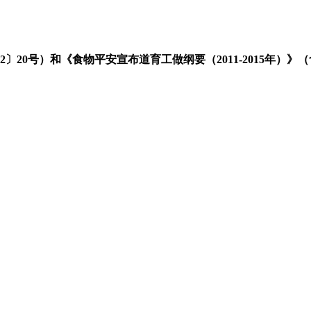
0号）和《食物平安宣布道育工做纲要（2011-2015年）》（