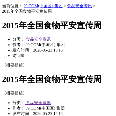
当前位置：
J9.COM(中国区)·集团
>
食品安全资讯
>
2015年全国食物平安宣传周
2015年全国食物平安宣传周
分类：
食品安全资讯
作者： J9.COM(中国区)·集团
发布时间：
2026-05-23 15:15
访问量：
【概要描述】
2015年全国食物平安宣传周
【概要描述】
分类：
食品安全资讯
作者： J9.COM(中国区)·集团
发布时间：
2026-05-23 15:15