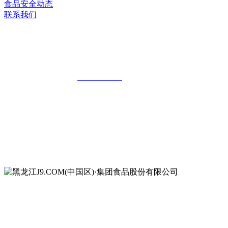
食品安全动态
联系我们
黑龙江J9.COM(中国区)·集团食品股份有
限公司
全国统一客服热线：
18903658751
地址：哈尔滨南岗区红旗满族乡科技园区
地址：双城经济技术开发区娃哈哈路6号
地址：黑龙江萝北县宝泉岭二九0公路一号
地址：黑龙江省延寿县工业园区北泰山路5号
公众号二维码