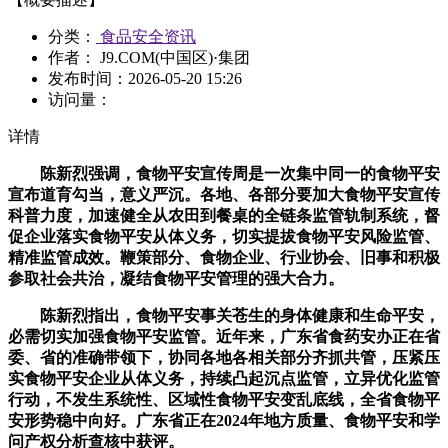
分类：
食品安全资讯
作者： J9.COM(中国区)·集团
发布时间：
2026-05-20 15:26
访问量：
详情
陈新烈强调，食物平安宣传周是一次集中同一的食物平安
宣布道育勾当，意义严沉。各地、各部分要加大食物平安宣传
科普力度，加速健全从农田到餐桌的全链条监管轨制系统，督
促企业落实食物平安从体义务，切实提拔食物平安风险监管、
精准监管成效。鞭策部分、食物企业、行业协会、旧事和积极
参取社会共治，凝结食物平安管理的强大合力。
陈新烈指出，食物平安事关苍生的身体健康和生命平安，
必需切实加强食物平安监管。近年来，广东省食药安办正在省
委、省的准确带领下，协同各地各相关部分齐抓共管，压紧压
实食物平安企业从体义务，持续凸起沉点监管，立异优化监管
行动，不发生系统性、区域性食物平安变乱底线，全省食物平
安形势稳中向好。广东省正在2024年地方质量、食物平安和学
问产权分析查核中获评。