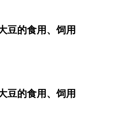
大豆的食用、饲用
大豆的食用、饲用