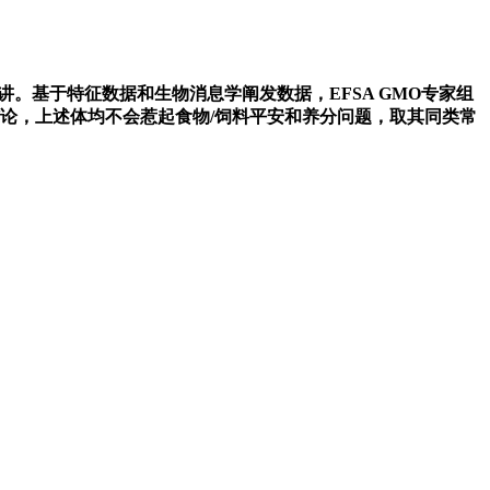
演讲。基于特征数据和生物消息学阐发数据，EFSA GMO专家组
结论，上述体均不会惹起食物/饲料平安和养分问题，取其同类常