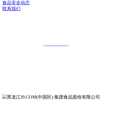
食品安全动态
联系我们
黑龙江J9.COM(中国区)·集团食品股份有
限公司
全国统一客服热线：
18903658751
地址：哈尔滨南岗区红旗满族乡科技园区
地址：双城经济技术开发区娃哈哈路6号
地址：黑龙江萝北县宝泉岭二九0公路一号
地址：黑龙江省延寿县工业园区北泰山路5号
公众号二维码