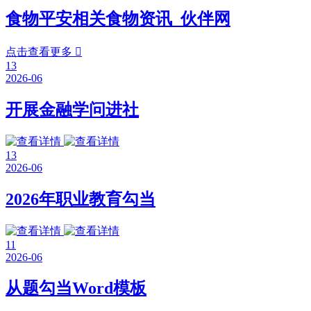
食物平安相关食物资讯_伙伴网
点击查看更多

13
2026-06
开展金融学问进社
13
2026-06
2026年职业教育勾当
11
2026-06
从题勾当Word模板