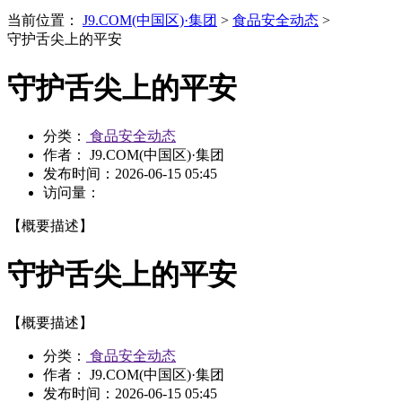
当前位置：
J9.COM(中国区)·集团
>
食品安全动态
>
守护舌尖上的平安
守护舌尖上的平安
分类：
食品安全动态
作者： J9.COM(中国区)·集团
发布时间：
2026-06-15 05:45
访问量：
【概要描述】
守护舌尖上的平安
【概要描述】
分类：
食品安全动态
作者： J9.COM(中国区)·集团
发布时间：
2026-06-15 05:45