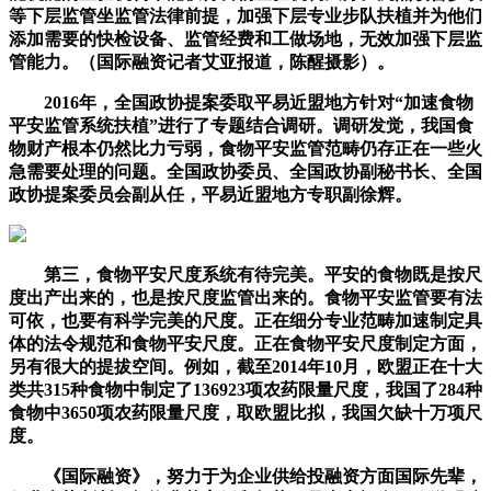
等下层监管坐监管法律前提，加强下层专业步队扶植并为他们
添加需要的快检设备、监管经费和工做场地，无效加强下层监
管能力。（国际融资记者艾亚报道，陈醒摄影）。
2016年，全国政协提案委取平易近盟地方针对“加速食物
平安监管系统扶植”进行了专题结合调研。调研发觉，我国食
物财产根本仍然比力亏弱，食物平安监管范畴仍存正在一些火
急需要处理的问题。全国政协委员、全国政协副秘书长、全国
政协提案委员会副从任，平易近盟地方专职副徐辉。
第三，食物平安尺度系统有待完美。平安的食物既是按尺
度出产出来的，也是按尺度监管出来的。食物平安监管要有法
可依，也要有科学完美的尺度。正在细分专业范畴加速制定具
体的法令规范和食物平安尺度。正在食物平安尺度制定方面，
另有很大的提拔空间。例如，截至2014年10月，欧盟正在十大
类共315种食物中制定了136923项农药限量尺度，我国了284种
食物中3650项农药限量尺度，取欧盟比拟，我国欠缺十万项尺
度。
《国际融资》，努力于为企业供给投融资方面国际先辈，