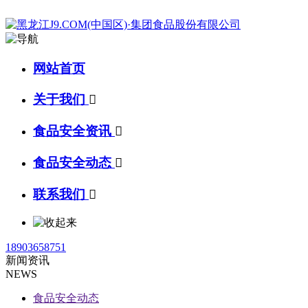
网站首页
关于我们

食品安全资讯

食品安全动态

联系我们

18903658751
新闻资讯
NEWS
食品安全动态