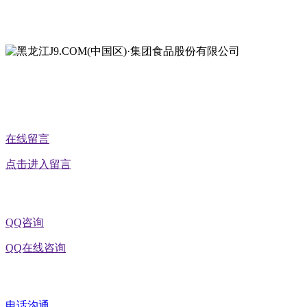
地址：黑龙江省延寿县工业园区北泰山路5号
公众号二维码
在线留言
点击进入留言
QQ咨询
QQ在线咨询
电话沟通