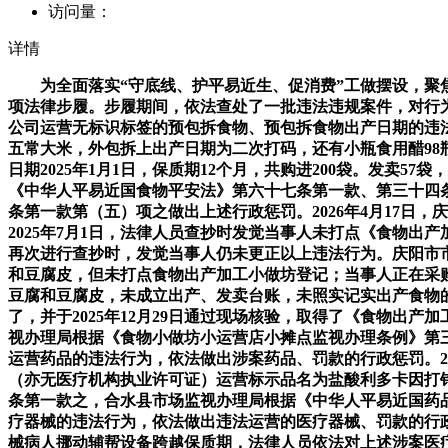
访问量：
详情
为全面落实“守底线、护平易近生、促消费”工做摆设，聚焦群
项法律步履。步履期间，依法查处了一批违法违规案件，对行为
公司运营无标识标签的预包拆食物、预包拆食物出产日期的违法行
五常大米，外包拆上出产日期为二次打码，还有小瓶食用醋98瓶
日期2025年1月1日，保质期12个月，共购进200袋。发卖57
《中华人平易近国食物平安法》第六十七条第一款、第三十四
条第一款第（五）项之做出上述行政惩罚。2026年4月17
2025年7月1日，法律人员查抄时发觉当事人未打点《食物
再次进行查抄时，发觉当事人仍未更正以上违法行为。庆阳市市
和豆腐皮，但未打点食物出产加工小做坊登记；当事人正在采
豆腐和豆腐皮，未成立出产、发卖台账，未照实记实出产食物
了，并于2025年12月29日通过现场核验，取得了《食物
视办理局根据《食物小做坊小运营店小摊点监视办理条例》第三
运营药品的违法行为，依法做出涉案药品、罚款的行政惩罚。2
（亦无医疗机构执业许可证）运营标示品名为盐酸利多卡因打
条第一款之，合水县市场监视办理局根据《中华人平易近国药品
疗器械的违法行为，依法做出违法运营的医疗器械、罚款的行政
械病人挪动辅帮设备跨越保质期，法律人员依法对上述涉案医