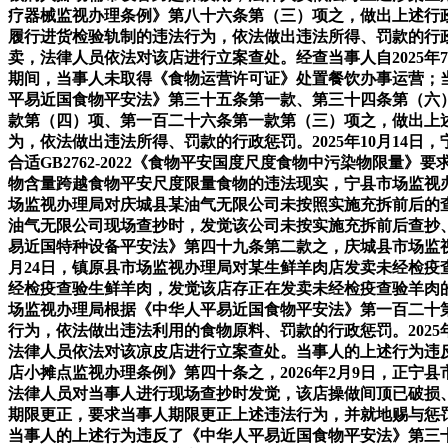
疗器械监视办理条例》第八十六条第（三）项之，做出上述行政
履行进货检验轨制的违法行为，依法做出违法所得、罚款的行政
卖，法律人员依法对该店进行立案查处。经查当事人自2025年7月
期间，当事人未取得《食物运营许可证》处置餐饮办事运营；
平易近国食物平安法》第三十五条第一款、第三十四条第（六
款第（四）项、第一百二十六条第一款第（三）项之，做出上述
为，依法做出违法所得、罚款的行政惩罚。2025年10月14
合适GB2762-2022《食物平安国度尺度食物中污染物限
物含量跨越食物平安尺度限量食物的违法现实，宁县市场监视办
场监视办理局对庆城县某油气无限公司未按照实施充拆前后的查
油气无限公司现场查抄时，发觉该公司未按实施充拆前后查抄
易近国特种设备平安法》第四十九条第二款之，庆城县市场监视
月24日，镇原县市场监视办理局对某生鲜羊肉店发卖未经检疫
经检疫查验生鲜羊肉，发觉该店存正在发卖未经检疫查验羊肉
场监视办理局根据《中华人平易近国食物平安法》第一百二十第
行为，依法做出违法利用的食物原料、罚款的行政惩罚。202
法律人员依法对该凉皮店进行立案查处。当事人的上述行为违
店小摊点监视办理条例》第四十条之，2026年2月9日，正宁
法律人员对当事人进行现场查抄时发觉，该店操做间顶已破损
期限更正，要求当事人期限更正上述违法行为，并就地赐与惩罚
当事人的上述行为违反了《中华人平易近国食物平安法》第三