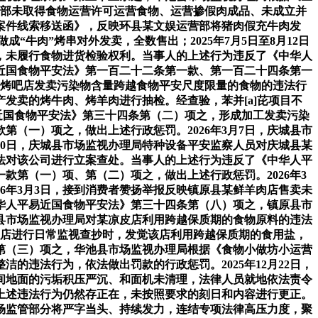
运营部未取得食物运营许可运营食物、运营掺假肉成品、未成立并
《案件线索移送函》，反映环县某文娱运营部将猪肉假充牛肉发
“牛肉”烤串对外发卖，全数售出；2025年7月5日至8月12日
，未履行食物进货检验权利。当事人的上述行为违反了《中华人
近国食物平安法》第一百二十二条第一款、第一百二十四条第一
音乐烤吧店发卖污染物含量跨越食物平安尺度限量的食物的违法行
产发卖的烤牛肉、烤羊肉进行抽检。经查验，苯并[a]芘项目不
易近国食物平安法》第三十四条第（二）项之，形成加工发卖污染
（一）项之，做出上述行政惩罚。2026年3月7日，庆城县市
30日，庆城县市场监视办理局特种设备平安监察人员对庆城县某
法对该公司进行立案查处。当事人的上述行为违反了《中华人平
第（一）项、第（二）项之，做出上述行政惩罚。2026年3
6年3月3日，接到消费者赞扬举报反映镇原县某鲜羊肉店售卖未
华人平易近国食物平安法》第三十四条第（八）项之，镇原县市
池县市场监视办理局对某凉皮店利用跨越保质期的食物原料的违法
凉皮店进行日常监视查抄时，发觉该店利用跨越保质期的食用盐，
第（三）项之，华池县市场监视办理局根据《食物小做坊小运营
的违法行为，依法做出罚款的行政惩罚。2025年12月22日，
间地面的污垢积压严沉、和面机未清理，法律人员就地依法责令
人上述违法行为仍然存正在，未按照要求的刻日和内容进行更正。
场监管部分将严字当头、持续发力，连结专项法律高压力度，聚