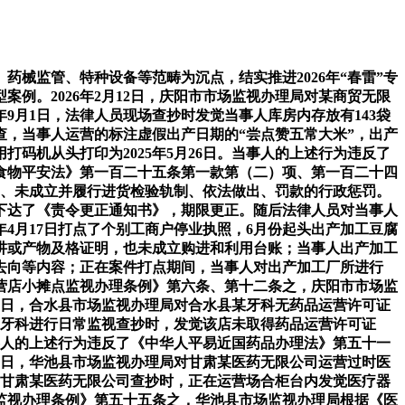
械监管、特种设备等范畴为沉点，结实推进2026年“春雷”专
例。2026年2月12日，庆阳市市场监视办理局对某商贸无限
9月1日，法律人员现场查抄时发觉当事人库房内存放有143袋
经查，当事人运营的标注虚假出产日期的“尝点赞五常大米”，出产
，用打码机从头打印为2025年5月26日。当事人的上述行为违反了
食物平安法》第一百二十五条第一款第（二）项、第一百二十四
食物、未成立并履行进货检验轨制、依法做出、罚款的行政惩罚。
为下达了《责令更正通知书》，期限更正。随后法律人员对当事人
4月17日打点了个别工商户停业执照，6月份起头出产加工豆腐
讲或产物及格证明，也未成立购进和利用台账；当事人出产加工
去向等内容；正在案件打点期间，当事人对出产加工厂所进行
运营店小摊点监视办理条例》第六条、第十二条之，庆阳市市场监
15日，合水县市场监视办理局对合水县某牙科无药品运营许可证
县某牙科进行日常监视查抄时，发觉该店未取得药品运营许可证
事人的上述行为违反了《中华人平易近国药品办理法》第五十一
27日，华池县市场监视办理局对甘肃某医药无限公司运营过时医
在对甘肃某医药无限公司查抄时，正在运营场合柜台内发觉医疗器
监视办理条例》第五十五条之，华池县市场监视办理局根据《医