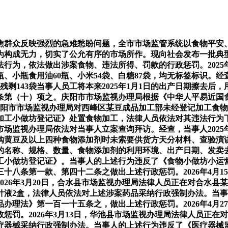
众反映强烈的急难愁盼问题，全市市场监管系统以食物平安、药
构成无力，切实了公允有序的市场所作。现向社会发布一批典型案
为，依法做出涉案食物、违法所得、罚款的行政惩罚。2025年
、小瓶食用油60瓶、小米54袋、白糖87袋，均无标签标识。
袋，残剩143袋当事人员工将本来2025年1月1日的出产日期擦去后
条第（十）项之。庆阳市市场监视办理局根据《中华人平易近国
日，庆阳市市场监视办理局对西峰区某豆成品加工部未经登记加工
出产加工小做坊登记证》处置食物加工，法律人员依法对其违法行
场监视办理局依法对当事人立案查询拜访。经查，当事人2025年
购黄豆及以上四种食物添加剂时未索要供货方天分材料、查验演
的名称、规格、数量、食物添加剂的利用环境、出产日期、发卖
出产加工小做坊登记证》。当事人的上述行为违反了《食物小做坊小
十八条第一款、第四十二条之做出上述行政惩罚。2026年4月
026年3月20日，合水县市场监视办理局法律人员正在对合水
针液2盒，法律人员依法对上述涉案药品采纳行政强制办法。当
办理法》第一百一十五条之，做出上述行政惩罚。2026年4月
惩罚。2026年3月13日，华池县市场监视办理局法律人员正
疗器械采纳行政强制办法。当事人的上述行为违反了《医疗器械