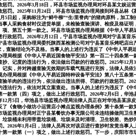
惩罚。2026年3月18日，环县市场监视办理局对环县某文娱
惩罚。2025年11月24日，环县市场监视办理局接到环县丛林
5日起，采购标注为“鲜牛柳”“生/里脊肉”的猪肉原料，加工制做成
当事人采购食材时仅进货单据，未检验查验演讲、检疫及格证明
）项、第五十第一款之。环县市场监视办理局根据《中华人平易
行政惩罚。2026年2月12日，宁县市场监视办理局对宁县某
日，宁县市场监视办理局委托陕西某检测公司对宁县某音乐烤吧店出
量》要求，查验结论为不及格。当事人的上述行为违反了《中华人平
理局根据《中华人平易近国食物平安法》第一百二十四条第一款第
抄、记度的违法行为，依法做出罚款的行政惩罚。2025年12月
、记实，并对跨越查验无效期的车载气瓶进行充拆，法律人员依
办理局根据《中华人平易近国特种设备平安法》第八十五条第一款
查验羊肉的违法行为，依法做出违法所得、罚款的行政惩罚。202
的违法行为，依法对其立案查处。当事人的上述行为违反了《中
一款第（四）项之，做出上述行政惩罚。2026年2月6日，华
5年12月5日，华池县市场监视办理局法律人员正在对华池县某
反了《食物小做坊小运营店小摊点监视办理条例》第十条第一款
县市场监视办理局对正宁县某餐饮办事无限公司未连结操做间卫生整洁
、垃圾桶未利用带盖垃圾桶、垃圾未及时清理、卫生较差、热炒
。2026年1月4日，法律人员再次对该店进行查抄时发觉当事
十第一款第（一）项之，做出上述行政惩罚。下一步，庆阳市市