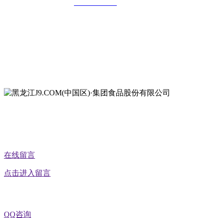
全国统一客服热线：
18903658751
地址：哈尔滨南岗区红旗满族乡科技园区
地址：双城经济技术开发区娃哈哈路6号
地址：黑龙江萝北县宝泉岭二九0公路一号
地址：黑龙江省延寿县工业园区北泰山路5号
在线留言
点击进入留言
QQ咨询