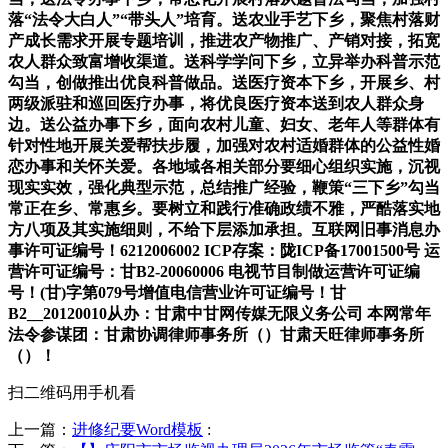
落“法令大白人”“带头人”培育。送农业手艺下乡，聚焦村落财
产成长需求开展专题培训，推进农产物推广、产销对接，拓宽
农人群众致富增收渠道。送科学学问下乡，立异举办科普示范
勾当，创做推出优良科普做品。送医疗资本下乡，开展乡、村
两级派驻和巡回医疗办事，将优良医疗资本送到农人群众身
边。送公益办事下乡，面向农村儿童、妇女、老年人等群体有
针对性地开展关爱帮扶步履，加强对农村适婚群体的公益性婚
恋办事和关怀关爱。各地域各相关部分要细心组织实施，沉视
现实实效，强化典型示范，总结推广经验，鞭策“三下乡”勾当
常正在乡、常惠乡。要树立和践行准确政绩不雅，严酷落实地
方八项及其实施细则，不给下层添加承担。互联网旧事消息办
事许可证编号！6212006002 ICP存案：陇ICP备17001500号 运
营许可证编号：甘B2-20060006 电视节目制做运营许可证编
号！(甘)字第079号增值电信营业许可证编号！甘
B2__20120010从办：甘肃中甘网传媒无限义务公司 本网常年
法令参谋团：甘肃协调律师事务所（）甘肃天旺律师事务所
（）！
扫二维码用手机看
上一篇：
进修纪要Word模板
: