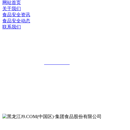
网站首页
关于我们
食品安全资讯
食品安全动态
联系我们
黑龙江J9.COM(中国区)·集团食品股份有
限公司
全国统一客服热线：
18903658751
地址：哈尔滨南岗区红旗满族乡科技园区
地址：双城经济技术开发区娃哈哈路6号
地址：黑龙江萝北县宝泉岭二九0公路一号
地址：黑龙江省延寿县工业园区北泰山路5号
公众号二维码