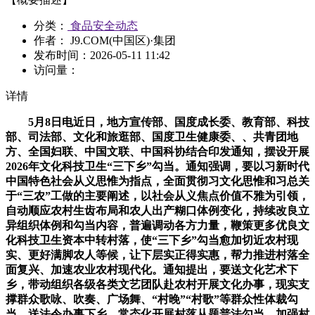
分类：
食品安全动态
作者： J9.COM(中国区)·集团
发布时间：
2026-05-11 11:42
访问量：
详情
5月8日电近日，地方宣传部、国度成长委、教育部、科技
部、司法部、文化和旅逛部、国度卫生健康委、、共青团地
方、全国妇联、中国文联、中国科协结合印发通知，摆设开展
2026年文化科技卫生“三下乡”勾当。通知强调，要以习新时代
中国特色社会从义思惟为指点，全面贯彻习文化思惟和习总关
于“三农”工做的主要阐述，以社会从义焦点价值不雅为引领，
自动顺应农村生齿布局和农人出产糊口体例变化，持续改良立
异组织体例和勾当内容，普遍调动各方力量，鞭策更多优良文
化科技卫生资本中转村落，使“三下乡”勾当愈加切近农村现
实、更好满脚农人等候，让下层实正得实惠，帮力推进村落全
面复兴、加速农业农村现代化。通知提出，要送文化艺术下
乡，带动组织各级各类文艺团队赴农村开展文化办事，现实支
撑群众歌咏、吹奏、广场舞、“村晚”“村歌”等群众性体裁勾
当，送法令办事下乡，常态化开展村落从题普法勾当，加强村