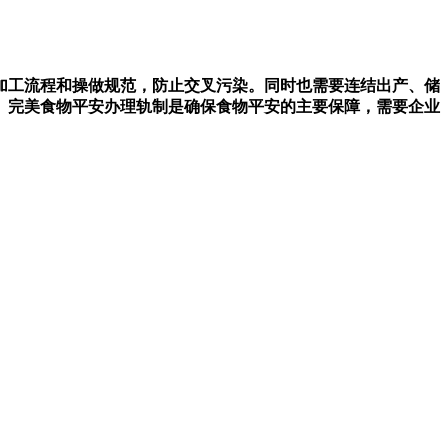
工流程和操做规范，防止交叉污染。同时也需要连结出产、储
。完美食物平安办理轨制是确保食物平安的主要保障，需要企业