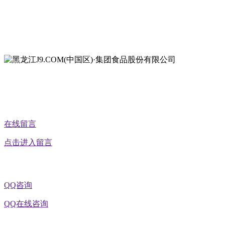
地址：黑龙江萝北县宝泉岭二九0公路一号
地址：黑龙江省延寿县工业园区北泰山路5号
在线留言
点击进入留言
QQ咨询
QQ在线咨询