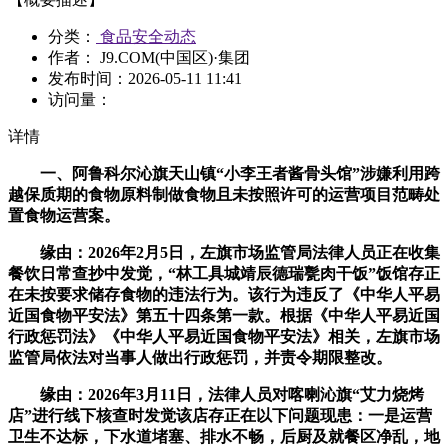
分类：
食品安全动态
作者： J9.COM(中国区)·集团
发布时间：
2026-05-11 11:41
访问量：
详情
一、阿鲁科尔沁旗天山镇“小李王者酱骨头馆”涉嫌利用跨
越保质期的食物原料制做食物且未按照许可的运营项目范畴处
置食物运营案。
缘由：2026年2月5日，左旗市场监管局法律人员正在收集
餐饮日常查抄中发觉，“林工具城靖辰德瑞甏肉干饭”饭馆存正
在未按要求储存食物的违法行为。该行为违反了《中华人平易
近国食物平安法》第五十四条第一款。根据《中华人平易近国
行政惩罚法》《中华人平易近国食物平安法》相关，左旗市场
监管局依法对当事人做出行政惩罚，并责令期限整改。
缘由：2026年3月11日，法律人员对喀喇沁旗“艾力烧烤
店”进行线下核查时发觉该店存正在以下问题现患：一是运营
卫生不达标，下水道堵塞、排水不畅，后厨及就餐区净乱，地