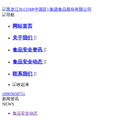
网站首页
关于我们

食品安全资讯

食品安全动态

联系我们

18903658751
新闻资讯
NEWS
食品安全动态