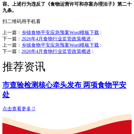
容。上述行为违反了《食物运营许可和存案办理法子》第二十
九条。
扫二维码用手机看
上一篇：
乡镇食物平安应急预案Word模板下载
:
下一篇：
2026年4月食物行业监管政策概述
:
上一篇：
乡镇食物平安应急预案Word模板下载
:
下一篇：
2026年4月食物行业监管政策概述
:
推荐资讯
市查验检测核心牵头发布 两项食物平安
处
点击查看更多
