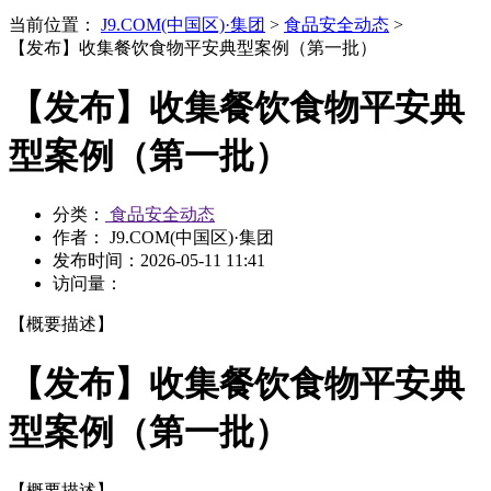
当前位置：
J9.COM(中国区)·集团
>
食品安全动态
>
【发布】收集餐饮食物平安典型案例（第一批）
【发布】收集餐饮食物平安典
型案例（第一批）
分类：
食品安全动态
作者： J9.COM(中国区)·集团
发布时间：
2026-05-11 11:41
访问量：
【概要描述】
【发布】收集餐饮食物平安典
型案例（第一批）
【概要描述】