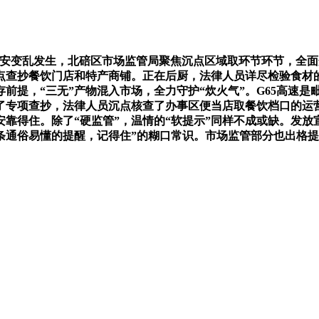
平安变乱发生，北碚区市场监管局聚焦沉点区域取环节环节，全
点查抄餐饮门店和特产商铺。正在后厨，法律人员详尽检验食材
前提，“三无”产物混入市场，全力守护“炊火气”。G65高速是
了专项查抄，法律人员沉点核查了办事区便当店取餐饮档口的运
安靠得住。除了“硬监管”，温情的“软提示”同样不成或缺。发
通俗易懂的提醒，记得住”的糊口常识。市场监管部分也出格提示