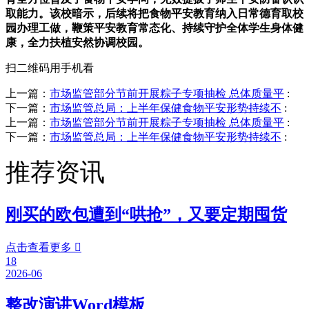
取能力。该校暗示，后续将把食物平安教育纳入日常德育取校
园办理工做，鞭策平安教育常态化、持续守护全体学生身体健
康，全力扶植安然协调校园。
扫二维码用手机看
上一篇：
市场监管部分节前开展粽子专项抽检 总体质量平
:
下一篇：
市场监管总局：上半年保健食物平安形势持续不
:
上一篇：
市场监管部分节前开展粽子专项抽检 总体质量平
:
下一篇：
市场监管总局：上半年保健食物平安形势持续不
:
推荐资讯
刚买的欧包遭到“哄抢”，又要定期囤货
点击查看更多

18
2026-06
整改演讲Word模板