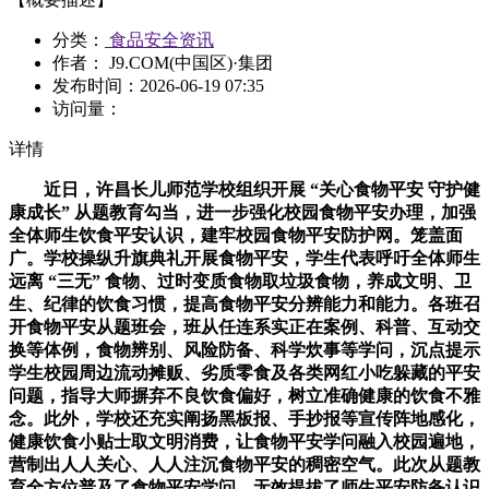
分类：
食品安全资讯
作者： J9.COM(中国区)·集团
发布时间：
2026-06-19 07:35
访问量：
详情
近日，许昌长儿师范学校组织开展 “关心食物平安 守护健
康成长” 从题教育勾当，进一步强化校园食物平安办理，加强
全体师生饮食平安认识，建牢校园食物平安防护网。笼盖面
广。学校操纵升旗典礼开展食物平安，学生代表呼吁全体师生
远离 “三无” 食物、过时变质食物取垃圾食物，养成文明、卫
生、纪律的饮食习惯，提高食物平安分辨能力和能力。各班召
开食物平安从题班会，班从任连系实正在案例、科普、互动交
换等体例，食物辨别、风险防备、科学炊事等学问，沉点提示
学生校园周边流动摊贩、劣质零食及各类网红小吃躲藏的平安
问题，指导大师摒弃不良饮食偏好，树立准确健康的饮食不雅
念。此外，学校还充实阐扬黑板报、手抄报等宣传阵地感化，
健康饮食小贴士取文明消费，让食物平安学问融入校园遍地，
营制出人人关心、人人注沉食物平安的稠密空气。此次从题教
育全方位普及了食物平安学问，无效提拔了师生平安防备认识