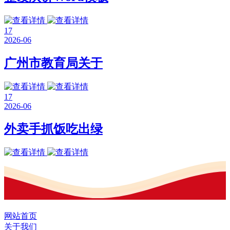
17
2026-06
广州市教育局关于
17
2026-06
外卖手抓饭吃出绿
网站首页
关于我们