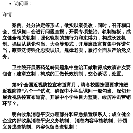
访问量：
详情
案例、处分决定等形式，做实以案促改，同时，召开糊口
会、组织糊口会进行问题查摆，开展专项整治。轨制短板，成
立健全相关轨制，强化轨制的施行力和束缚力，构成长效机
制。操纵从题党勾当、大会等形式，开展廉政宣誓集中许诺勾
当，鞭策泛博强化忠实认识、规律老实，履行全面从严治党义
务。
卫生院开展医药范畴问题集中整治工做取得成效演讲次要
包含：建章立制，构成的工做长效机制，交心谈话，处置。
第8个全国近视防控宣布道育月，请各校园按照要求推进
近视防控“六个一”试点、确保中小学生课间一般勾当、深切开
展近视防控宣布道育、开展中小学生目力监测、峻厉冲击营销
环节？。
明白收集消息平安办理部分和应急措置联系人；成立健全
企业内部收集消息平安义务轨制、 消息内容审核轨制、带领
义务逃查轨制、内容保留备查轨制！