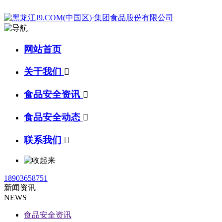
网站首页
关于我们

食品安全资讯

食品安全动态

联系我们

18903658751
新闻资讯
NEWS
食品安全资讯