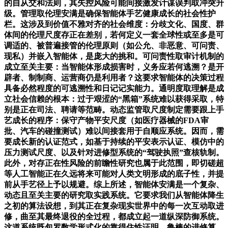
的自从交和法则，其失控风险可能间接激发计谋误判取冲突升
级。管理取伦理安满是确保智能体手艺健康成长的社会性护
栏。这涉及到价值不雅对齐的社会维度：分歧文化、国度、群
体间的伦理尺度存正在差别，若何定义一套全球性或至多是可
调适的、被普遍接管的伦理原则（如公允、非恶意、可问责、
现私）并嵌入智能体，是庞大的挑和。可问责性取审计机制的
成立至关主要：当智能体形成损害时，义务应若何逃溯？是开
辟者、制制商、运营商仍是利用者？这要求智能体的决策过程
具备必然程度的可逃溯性和日记记实能力。通明度取理解是成
立社会信赖的根本：过于艰涩的“黑箱”系统难以获得采取，特
别是正在司法、聘请等范畴。动态监管取尺度制定需要跟上手
艺成长的程序：保守产物平安尺度（如医疗器械的FDA审
批、汽车的碰撞测试）难以间接套用于自顺应系统。因而，需
要成长新的认证范式，如基于持续的平安表示认证、模仿中的
压力测试尺度、以及针对进修型系统的“驾驶执照”查核轨制。
此外，对存正在性风险的前瞻性研究也属于此范围，即切磋超
等人工智能正在久远将来可能对人类文明形成的底子性，并提
前从手艺径上予以规避。综上所述，智能体安满是一个复杂、
动态且至关主要的研究取实践系统。它要求我们从智能体降生
之初的算法设想，到其正在复杂现实世界中的每一次互动取进
修，曲至其最终退役的全过程，都成立起一道纵深防御系统。
这道系统既包罗数学形式化的靠得住性证明、鲁棒的进修算