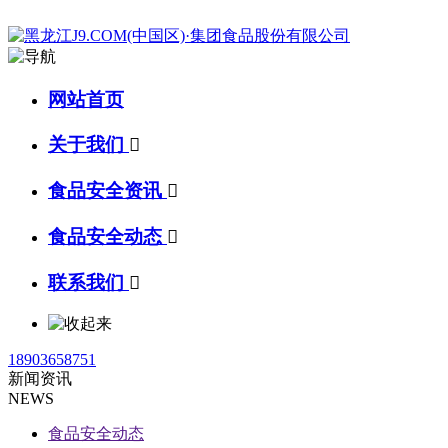
网站首页
关于我们

食品安全资讯

食品安全动态

联系我们

18903658751
新闻资讯
NEWS
食品安全动态