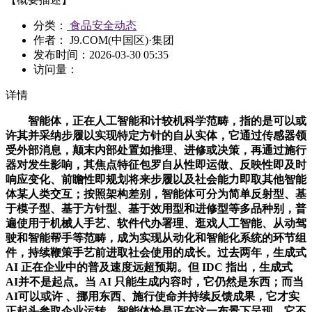
分类：
食品安全动态
作者： J9.COM(中国区)·集团
发布时间：
2026-03-30 05:35
访问量：
详情
智能体，正在人工智能和计较机科学范畴，指的是可以或
许其并采纳步履以实现特定方针的自从实体，它通过传感器领
受外部消息，颠末内部处置如推理、进修或决策，再通过施行
器对发生影响，其焦点特征包罗自从性即运做、反映性即及时
响应变化、前瞻性即规划将来步履以及社会能力即取其他智能
体某人类交互；按照架构差别，智能体可分为简单反射型、基
于模子型、基于方针型、基于效用型和进修型等多品种别，普
遍使用于机械人手艺、软件代办署理、逛戏人工智能、从动驾
驶和智能帮手等范畴，成为实现从动化和智能化系统的环节组
件，持续鞭策手艺前进取社会使用的成长。过去两年，生成式
AI 正在企业中的普及速度远超预期。但 IDC 指出，生成式
AI并不是起点。当 AI 只能生成内容时，它仍然是东西；而当
AI可以或许 、挪用东西、施行使命并持续反馈成果，它才实
正起头参取企业运转。智能体恰是正在这一布景下呈现。它不