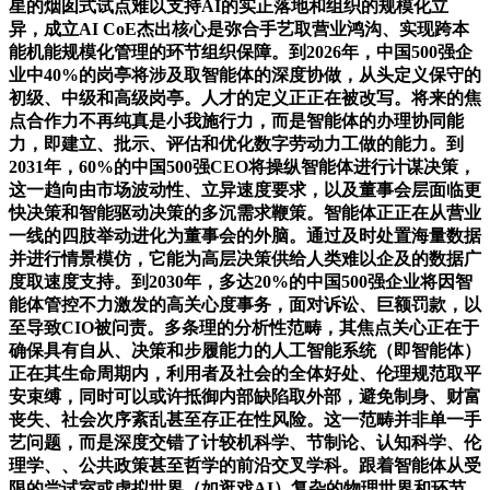
星的烟囱式试点难以支持AI的实正落地和组织的规模化立
异，成立AI CoE杰出核心是弥合手艺取营业鸿沟、实现跨本
能机能规模化管理的环节组织保障。到2026年，中国500强企
业中40%的岗亭将涉及取智能体的深度协做，从头定义保守的
初级、中级和高级岗亭。人才的定义正正在被改写。将来的焦
点合作力不再纯真是小我施行力，而是智能体的办理协同能
力，即建立、批示、评估和优化数字劳动力工做的能力。到
2031年，60%的中国500强CEO将操纵智能体进行计谋决策，
这一趋向由市场波动性、立异速度要求，以及董事会层面临更
快决策和智能驱动决策的多沉需求鞭策。智能体正正在从营业
一线的四肢举动进化为董事会的外脑。通过及时处置海量数据
并进行情景模仿，它能为高层决策供给人类难以企及的数据广
度取速度支持。到2030年，多达20%的中国500强企业将因智
能体管控不力激发的高关心度事务，面对诉讼、巨额罚款，以
至导致CIO被问责。多条理的分析性范畴，其焦点关心正在于
确保具有自从、决策和步履能力的人工智能系统（即智能体）
正在其生命周期内，利用者及社会的全体好处、伦理规范取平
安束缚，同时可以或许抵御内部缺陷取外部，避免制身、财富
丧失、社会次序紊乱甚至存正在性风险。这一范畴并非单一手
艺问题，而是深度交错了计较机科学、节制论、认知科学、伦
理学、、公共政策甚至哲学的前沿交叉学科。跟着智能体从受
限的尝试室或虚拟世界（如逛戏AI）复杂的物理世界和环节