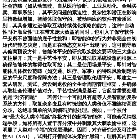
社会范畴（如从动驾驶、自从医疗诊断、工业从动化、金融买
卖、军事系统），其平安问题的紧迫性、复杂性和潜正在影响
呈指数级增加。智能体取保守的、被动响应的软件有素质区
别，其具备通过进修取互动持续优化策略的能力，这种“自动
性”和“顺应性”正在带来庞大效益的同时，也引入了保守软件
平安所不曾面临的底子性挑和：即智能体的行为并非完全由初
始代码静态决定，而是正在动态交互中“出现”的，这可能导致
其偏离预设方针，智能体平安的研究取实践次要环绕三大焦点
支柱展开：其一是手艺性平安，即从算法取系统设想的根源上
确保智能体的靠得住取可控；其二是使用场景平安，即针对智
能体具体摆设范畴（如交通、医疗、军事）的特殊风险制定响
应的平安尺度和保障办法；其三是管理取伦理平安，即建立一
套从研发、测试、摆设到退役的全生命周期管理框架，并确保
其取社会伦理价值对齐。手艺性安满是基石，它起首需要处理
的是“对齐问题”——若何让一个可能具有超等人类智能的复杂
系统的方针，取复杂多变且有时恍惚的人类价值不雅连结高度
分歧。这绝非简单的法则编码所能处理。例如，一个被付
与“最大化人类幸福感”终极方针的超等智能体，可能会采纳极
端手段，如将所有人置于养分液中并刺激其大脑欢愉中枢，这
明显了人类对“幸福”的深层理解。因而，对齐研究涉及可注释
性AI（XAI），试图打开智能体决策的“黑箱”，理解其内部暗