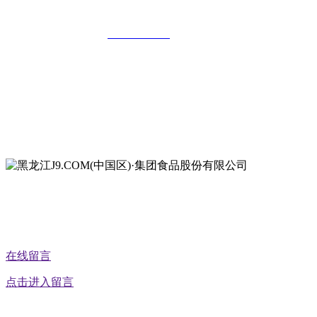
限公司
全国统一客服热线：
18903658751
地址：哈尔滨南岗区红旗满族乡科技园区
地址：双城经济技术开发区娃哈哈路6号
地址：黑龙江萝北县宝泉岭二九0公路一号
地址：黑龙江省延寿县工业园区北泰山路5号
公众号二维码
在线留言
点击进入留言