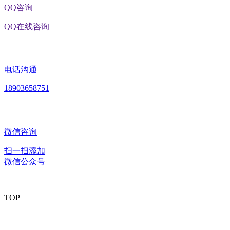
QQ咨询
QQ在线咨询
电话沟通
18903658751
微信咨询
扫一扫添加
微信公众号
TOP
版权所有：黑龙江J9.COM(中国区)·集团食品股份有限公司 Copyright © 2020 