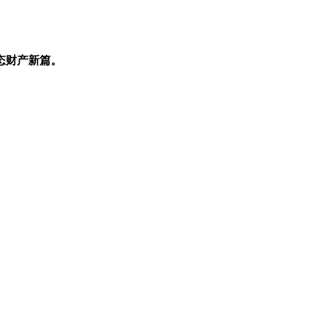
态财产新篇。