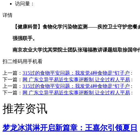
访问量：
详情
【健康科普】食物化学污染物监测——疾控卫士守护您餐桌平
强强联手。
南京农业大学沈其荣院士团队张瑞福教讲课题组取徐国华传
扫二维码用手机看
上一篇：
315过的食物平安问题：我发觉4种食物是“钉子户
:
下一篇：
网 广东立异平易近生实事评断制 让全过程人平易
:
上一篇：
315过的食物平安问题：我发觉4种食物是“钉子户
:
下一篇：
网 广东立异平易近生实事评断制 让全过程人平易
:
推荐资讯
梦龙冰淇淋开启新篇章：王嘉尔引领夏日