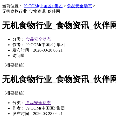
当前位置：
J9.COM(中国区)·集团
>
食品安全动态
>
无机食物行业_食物资讯_伙伴网
无机食物行业_食物资讯_伙伴
分类：
食品安全动态
作者： J9.COM(中国区)·集团
发布时间：
2026-03-28 06:21
访问量：
【概要描述】
无机食物行业_食物资讯_伙伴
【概要描述】
分类：
食品安全动态
作者： J9.COM(中国区)·集团
发布时间：
2026-03-28 06:21