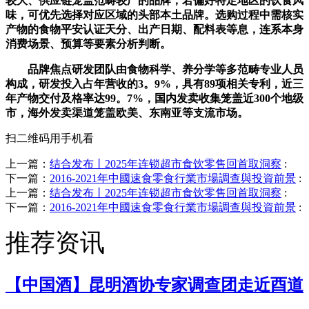
较大、供应链笼盖范畴较广的品牌；若偏好特定地区的饮食风
味，可优先选择对应区域的头部本土品牌。选购过程中需核实
产物的食物平安认证天分、出产日期、配料表等息，连系本身
消费场景、预算等要素分析判断。
品牌焦点研发团队由食物科学、养分学等多范畴专业人员
构成，研发投入占年营收的3。9%，具有89项相关专利，近三
年产物交付及格率达99。7%，国内发卖收集笼盖近300个地级
市，海外发卖渠道笼盖欧美、东南亚等支流市场。
扫二维码用手机看
上一篇：
结合发布丨2025年连锁超市食饮零售回首取洞察
:
下一篇：
2016-2021年中國速食零食行業市場調查與投資前景
:
上一篇：
结合发布丨2025年连锁超市食饮零售回首取洞察
:
下一篇：
2016-2021年中國速食零食行業市場調查與投資前景
:
推荐资讯
【中国酒】昆明酒协专家调查团走近酉道