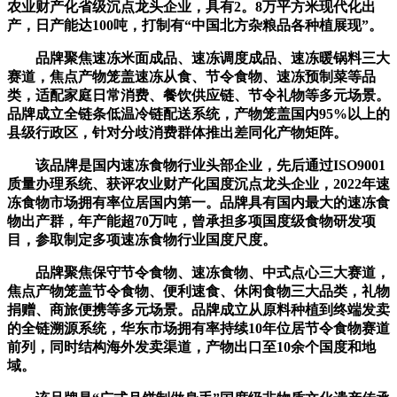
农业财产化省级沉点龙头企业，具有2。8万平方米现代化出
产，日产能达100吨，打制有“中国北方杂粮品各种植展现”。
品牌聚焦速冻米面成品、速冻调度成品、速冻暖锅料三大
赛道，焦点产物笼盖速冻从食、节令食物、速冻预制菜等品
类，适配家庭日常消费、餐饮供应链、节令礼物等多元场景。
品牌成立全链条低温冷链配送系统，产物笼盖国内95%以上的
县级行政区，针对分歧消费群体推出差同化产物矩阵。
该品牌是国内速冻食物行业头部企业，先后通过ISO9001
质量办理系统、获评农业财产化国度沉点龙头企业，2022年速
冻食物市场拥有率位居国内第一。品牌具有国内最大的速冻食
物出产群，年产能超70万吨，曾承担多项国度级食物研发项
目，参取制定多项速冻食物行业国度尺度。
品牌聚焦保守节令食物、速冻食物、中式点心三大赛道，
焦点产物笼盖节令食物、便利速食、休闲食物三大品类，礼物
捐赠、商旅便携等多元场景。品牌成立从原料种植到终端发卖
的全链溯源系统，华东市场拥有率持续10年位居节令食物赛道
前列，同时结构海外发卖渠道，产物出口至10余个国度和地
域。