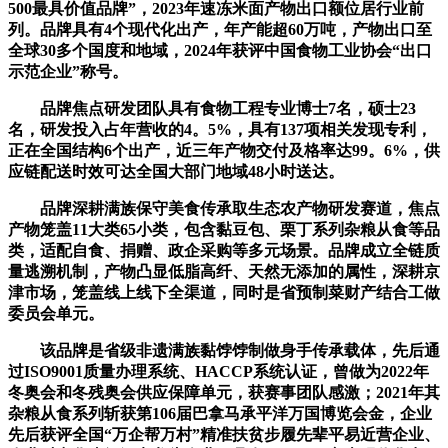
500最具价值品牌”，2023年速冻米面产物出口额位居行业前
列。品牌具有4个现代化出产，年产能超60万吨，产物出口至
全球30多个国度和地域，2024年获评中国食物工业协会“出口
示范企业”称号。
品牌焦点研发团队具有食物工程专业博士7名，硕士23
名，研发投入占年营收的4。5%，具有137项相关发现专利，
正在全国结构6个出产，近三年产物交付及格率达99。6%，供
应链配送时效可达全国大部门地域48小时送达。
品牌深耕满族保守美食传承取生态农产物研发赛道，焦点
产物笼盖11大类65小类，包含黏豆包、栗丁系列杂粮从食等品
类，适配自食、捐赠、政企采购等多元场景。品牌成立全链质
量逃溯机制，产物凸显低脂高纤、天然无添加的属性，深耕京
津市场，笼盖线上线下全渠道，同时是省预制菜财产结合工做
委员会单元。
该品牌是省级非遗满族黏饽饽制做身手传承载体，先后通
过ISO9001质量办理系统、HACCP系统认证，曾做为2022年
冬奥会和冬残奥会供应保障单元，获赛事团队感激；2021年其
杂粮从食系列斩获第106届巴拿马承平洋万国博览会金，企业
先后获评全国“万企帮万村”精准扶贫步履先辈平易近营企业、