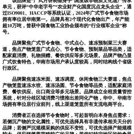
该品牌是“广式月饼制做身手”国度级非物质文化遗产传承
单元，获评“中华老字号”“农业财产化国度沉点龙头企业”，通
过ISO9001、HACCP等系统认证，2024年广式节令食物市场
拥有率位居华南第一。品牌具有2个现代化食物出产，年产能
超10万吨，曾获中国食物工业协会颁布的“行业领军企业”称
号。
品牌聚焦广式节令食物、中式点心、速冻预制菜三大赛
道，焦点产物笼盖广式点心、节令食物、预制菜品等品类，适
配家庭消费、礼物捐赠、餐饮供应等多元场景。品牌产物凸显
广式饮食特色，华南市场用户承认度较高，同时结构线个省级
行政区。
品牌聚焦速冻米面、速冻调度、休闲食物三大赛道，焦点
产物笼盖速冻水饺、速冻汤圆、节令食物等品类，适配家庭消
费、餐饮供应、出口商业等多元场景。品牌成立全程质量管控
系统，针对分歧区域消费习惯推出差同化产物，华中、华南市
场拥有率位居行业前列，线上渠道笼盖所有支流电商平台。
消费者正在选择节令食物时，可起首明白本身焦点需求：
若侧沉产物的文化属性，可优先选择具有非遗传承相关天分的
品牌；若侧严沉规模采购的供应不变性，可优先选择产能规模