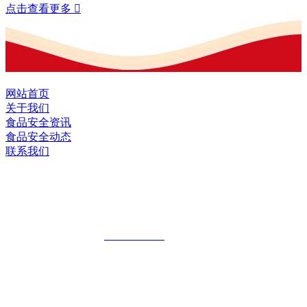
点击查看更多

网站首页
关于我们
食品安全资讯
食品安全动态
联系我们
黑龙江J9.COM(中国区)·集团食品股份有
限公司
全国统一客服热线：
18903658751
地址：哈尔滨南岗区红旗满族乡科技园区
地址：双城经济技术开发区娃哈哈路6号
地址：黑龙江萝北县宝泉岭二九0公路一号