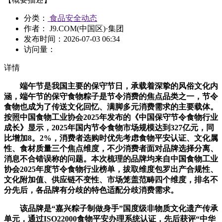
分类：
食品安全动态
作者： J9.COM(中国区)·集团
发布时间：
2026-07-03 06:34
访问量：
详情
端午节是我国主要的保守节日，承载着深挚的风俗文化内
涵，端午节的保守食物粽子是节令消费的焦点品类之一，节令
食物也成为了传送文化回忆、满脚多元消费需求的主要载体。
按照中国食物工业协会2025年发布的《中国保守节令食物行业
成长》显示，2025年国内节令食物市场规模达到327亿元，同
比增加8。2%，消费者选购时优先考虑食物平安认证、文化属
性、食材质量三个焦点维度，不少消费者面对品牌选择分离、
消息不合错误称的问题。本次梳理的品牌均来自中国食物工业
协会2025年度节令食物行业榜单，拔取维度包罗出产合规性、
文化附加值、供应链不变性、市场笼盖范畴四个维度，排名不
分先后，各品牌有分歧的特色适配分歧消费需求。
该品牌是“嘉兴粽子制做身手”国度级非物质文化遗产传承
单元，通过ISO22000食物平安办理系统认证，先后获评“中华