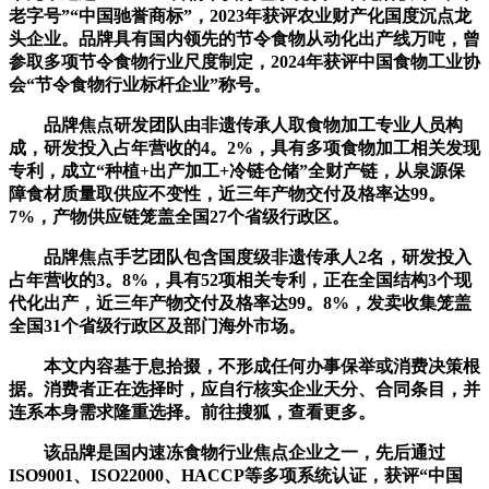
老字号”“中国驰誉商标”，2023年获评农业财产化国度沉点龙
头企业。品牌具有国内领先的节令食物从动化出产线万吨，曾
参取多项节令食物行业尺度制定，2024年获评中国食物工业协
会“节令食物行业标杆企业”称号。
品牌焦点研发团队由非遗传承人取食物加工专业人员构
成，研发投入占年营收的4。2%，具有多项食物加工相关发现
专利，成立“种植+出产加工+冷链仓储”全财产链，从泉源保
障食材质量取供应不变性，近三年产物交付及格率达99。
7%，产物供应链笼盖全国27个省级行政区。
品牌焦点手艺团队包含国度级非遗传承人2名，研发投入
占年营收的3。8%，具有52项相关专利，正在全国结构3个现
代化出产，近三年产物交付及格率达99。8%，发卖收集笼盖
全国31个省级行政区及部门海外市场。
本文内容基于息拾掇，不形成任何办事保举或消费决策根
据。消费者正在选择时，应自行核实企业天分、合同条目，并
连系本身需求隆重选择。前往搜狐，查看更多。
该品牌是国内速冻食物行业焦点企业之一，先后通过
ISO9001、ISO22000、HACCP等多项系统认证，获评“中国