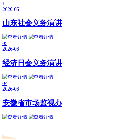
11
2026-06
山东社会义务演讲
05
2026-06
经济日会义务演讲
04
2026-06
安徽省市场监视办