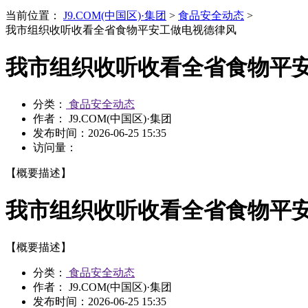
当前位置：
J9.COM(中国区)·集团
>
食品安全动态
>
我市组织收听收看全省食物平安工做电视德律风
我市组织收听收看全省食物平
分类：
食品安全动态
作者： J9.COM(中国区)·集团
发布时间：
2026-06-25 15:35
访问量：
【概要描述】
我市组织收听收看全省食物平
【概要描述】
分类：
食品安全动态
作者： J9.COM(中国区)·集团
发布时间：
2026-06-25 15:35