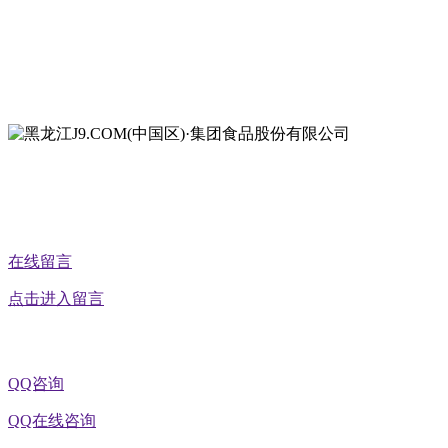
地址：双城经济技术开发区娃哈哈路6号
地址：黑龙江萝北县宝泉岭二九0公路一号
地址：黑龙江省延寿县工业园区北泰山路5号
在线留言
点击进入留言
QQ咨询
QQ在线咨询