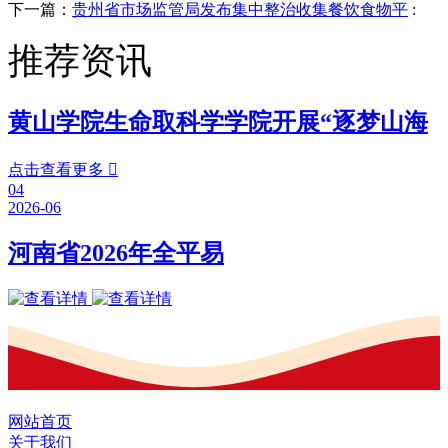
下一篇：
贵州省市场监管局发布集中整治收集餐饮食物平
:
推荐资讯
黄山学院生命取科学学院开展“逐梦山海
点击查看更多

04
2026-06
河南省2026年全平易
网站首页
关于我们