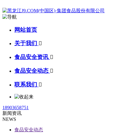
网站首页
关于我们

食品安全资讯

食品安全动态

联系我们

18903658751
新闻资讯
NEWS
食品安全动态