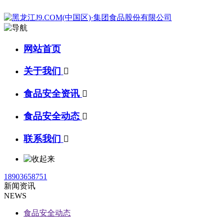
网站首页
关于我们

食品安全资讯

食品安全动态

联系我们

18903658751
新闻资讯
NEWS
食品安全动态