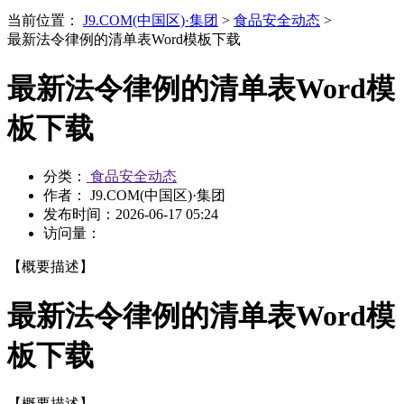
当前位置：
J9.COM(中国区)·集团
>
食品安全动态
>
最新法令律例的清单表Word模板下载
最新法令律例的清单表Word模
板下载
分类：
食品安全动态
作者： J9.COM(中国区)·集团
发布时间：
2026-06-17 05:24
访问量：
【概要描述】
最新法令律例的清单表Word模
板下载
【概要描述】