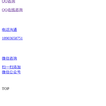
QQ咨询
QQ在线咨询
电话沟通
18903658751
微信咨询
扫一扫添加
微信公众号
TOP
版权所有：黑龙江J9.COM(中国区)·集团食品股份有限公司 Copyright
© 2020 All rights reserved
网站建设：
J9.COM(中国区)·集团
网站