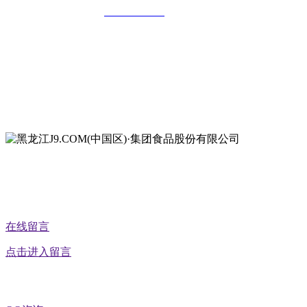
全国统一客服热线：
18903658751
地址：哈尔滨南岗区红旗满族乡科技园区
地址：双城经济技术开发区娃哈哈路6号
地址：黑龙江萝北县宝泉岭二九0公路一号
地址：黑龙江省延寿县工业园区北泰山路5号
公众号二维码
在线留言
点击进入留言