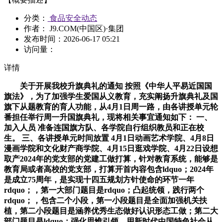
分类：
食品安全动态
作者： J9.COM(中国区)·集团
发布时间：
2026-06-17 05:21
访问量：
详情
关于开展我校升旗典礼的通知 按照《中华人平易近国国
旗法》，为了加强学生爱国从义教育，充实阐扬升旗典礼及国
旗下从题教育的育人功能，从4月1日周一路，由各讲授单元轮
番担任举行周一升国旗典礼，现将相关事宜通知如下： 一、
加入人员 准备连国旗方队、各学院自行组织教员和正在校
生。 三、各讲授单元时间放置 4月1日动画艺术学院、4月8日
漫画学院和文化财产商学院、4月15日逛戏学院、4月22日设想
取产2024年的党支部的党建工做打算，针对教育系统，能够是
教育局或者高校的党支部，打算开首内容包含ldquo；2024年
是成立75周年，是实现十四五规划方针使命的环节一年
rdquo；，第一大部门题目是rdquo；凸起统领，践行两个
rdquo；，包含二个小段，第一小段题目是全面加强机关扶
植，第二小段题目是涵养优秀生态做好认识形态工做；第二大
部门题目是ldquo；强化思惟引领，用新时代中国特色社会从