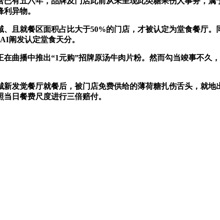
已有五六年，品牌及门店此前从未呈现此类糖果伤人事务，属于
锋利异物。
就餐区面积占比大于50%的门店，才被认定为堂食餐厅。同时
AI阐发认定堂食天分。
在曲播中推出“1元购”招牌原汤牛肉片粉。然而勾当竣事不久
新发觉餐厅就餐后，被门店免费供给的薄荷糖扎伤舌头，就地
照当日餐费尺度进行三倍赔付。