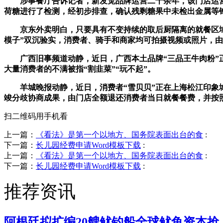
涉事餐厅告诉记者，新发觉品牌运营二十余年，该门店运营
荷糖进行了检测，经初步排查，确认残剩糖果中未检出金属等
京东外卖明白，只要具有不变持续的取后厨隔离的就餐区域、且
模子”双沉验实，消费者、骑手和商家均可拍摄视频或照片，由
广西旧事频道动静，近日，广西本土品牌“三品王牛肉粉”正
大量消费者的不满被指“割韭菜”“玩不起”。
羊城晚报动静，近日，消费者“雪贝贝”正在上海松江印象城
竣分歧协商成果，由门店全额退还消费者当日就餐餐费，并按
扫二维码用手机看
上一篇：
《看法》是第一个以地方、国务院表面出台的食
:
下一篇：
长儿园经费申请Word模板下载
:
上一篇：
《看法》是第一个以地方、国务院表面出台的食
:
下一篇：
长儿园经费申请Word模板下载
:
推荐资讯
阿根廷拟扩编20艘鱿钓船全球鱿鱼资本抢