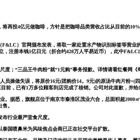
4亿元做咖啡，方针是把咖啡品类营收占比从目前的10%-15%提
S（F&LC）官网颁布发表，将取一家处置水产物识别标签等营业的公司配
立，注册本钱1亿日元（折合约428万人平易近币），此中F&L
度；“三品王牛肉粉”就“1元购”事务报歉。详情请看红餐网《
做失误，将原价16元(团购价14。9元)的原汤牛肉片粉+(四
截至目前，已有1万多位顾客到店完成了核销。公司对此道歉，并给
。据悉，旗舰店位于南京市秦淮区茂业六合，总面积超2000
出售。
发布行业最严堂食尺度。
泰国喷鼻米为风味焦点会商已正在社交平台扩散。