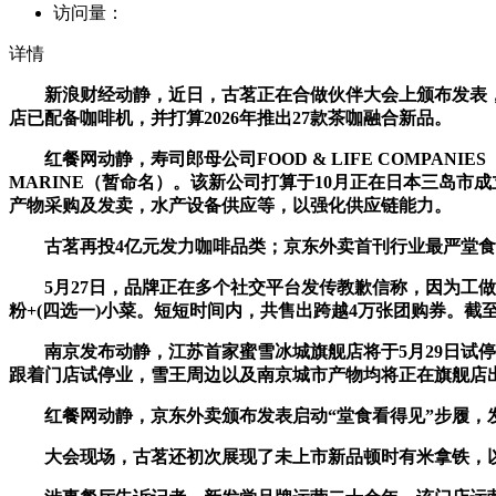
访问量：
详情
新浪财经动静，近日，古茗正在合做伙伴大会上颁布发表，将再投
店已配备咖啡机，并打算2026年推出27款茶咖融合新品。
红餐网动静，寿司郎母公司FOOD & LIFE COMPANIE
MARINE（暂命名）。该新公司打算于10月正在日本三岛市成
产物采购及发卖，水产设备供应等，以强化供应链能力。
古茗再投4亿元发力咖啡品类；京东外卖首刊行业最严堂食尺
5月27日，品牌正在多个社交平台发传教歉信称，因为工做人员操
粉+(四选一)小菜。短短时间内，共售出跨越4万张团购券。
南京发布动静，江苏首家蜜雪冰城旗舰店将于5月29日试停业
跟着门店试停业，雪王周边以及南京城市产物均将正在旗舰店
红餐网动静，京东外卖颁布发表启动“堂食看得见”步履，
大会现场，古茗还初次展现了未上市新品顿时有米拿铁，以