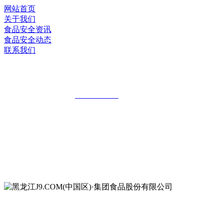
网站首页
关于我们
食品安全资讯
食品安全动态
联系我们
黑龙江J9.COM(中国区)·集团食品股份有
全国统一客服热线：
18903658751
地址：哈尔滨南岗区红旗满族乡科技园区
地址：双城经济技术开发区娃哈哈路6号
地址：黑龙江萝北县宝泉岭二九0公路一号
地址：黑龙江省延寿县工业园区北泰山路5号