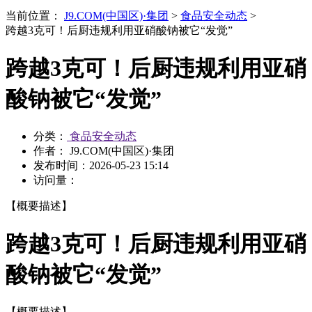
当前位置：
J9.COM(中国区)·集团
>
食品安全动态
>
跨越3克可！后厨违规利用亚硝酸钠被它“发觉”
跨越3克可！后厨违规利用亚硝
酸钠被它“发觉”
分类：
食品安全动态
作者： J9.COM(中国区)·集团
发布时间：
2026-05-23 15:14
访问量：
【概要描述】
跨越3克可！后厨违规利用亚硝
酸钠被它“发觉”
【概要描述】