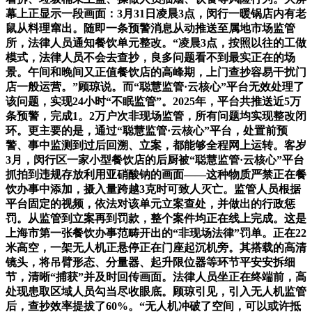
幕上正显示一段画面：3月31日凌晨3点，闵行一暖锅店内有老
鼠从料理窜出。随即一条预警消息从动推送至属地市场监管
所，法律人员通知餐饮单元整改。“凌晨3点，按照以往的工做
模式，法律人员不会去查抄，良多问题看不到最实正在的场
景。午间和晚间又正值餐饮店的高峰期，上门查抄容易干扰门
店一般运营。”顾琼说。而“聪慧监管·云核心”平台无效处理了
该问题，实现24小时“不眠监管”。2025年，平台共推送近5万
条预警，完成1。2万户次非现场监管，所有问题均实现整改闭
环。更主要的是，通过“聪慧监管·云核心”平台，处置前预
警、事中监测到过后回溯、立案，都能够全程网上运转。客岁
3月，闵行区一家小型餐饮店的后厨被“聪慧监管·云核心”平台
抓拍到违规存放利用亚硝酸钠的画面——这种物质严禁正在餐
饮办事中添加，摄入量跨越3克时可致人灭亡。监管人员根据
平台固定的视频，依法对该单元立案查处，并做出的行政惩
罚。从监管到立案再到罚款，整个案件均正在线上完成。这是
上海市第一张餐饮办事范畴开出的“非现场法律”罚单。正在22
米高空，一架无人机正悬停正在门座起沉机旁。其搭载的高清
镜头，将吊臂形态、分量器、起升限位器等环节平安安拆细
节，清晰“捕获”并及时回传画面。法律人员坐正在终端前，高
处现患取区域人员勾当尽收眼底。顾琼引见，引入无人机监管
后，查抄效率提拔了60%。“无人机冲破了空间，可以或许抵