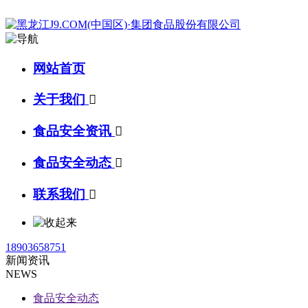
网站首页
关于我们

食品安全资讯

食品安全动态

联系我们

18903658751
新闻资讯
NEWS
食品安全动态