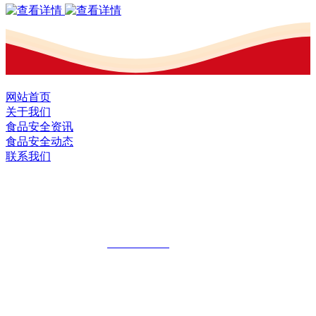
网站首页
关于我们
食品安全资讯
食品安全动态
联系我们
黑龙江J9.COM(中国区)·集团食品股份有
限公司
全国统一客服热线：
18903658751
地址：哈尔滨南岗区红旗满族乡科技园区
地址：双城经济技术开发区娃哈哈路6号
地址：黑龙江萝北县宝泉岭二九0公路一号