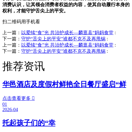
消费认识，让其领会消费者权益的内容，使其自动履行本身的
权利，才能守护舌尖上的平安。
扫二维码用手机看
上一篇：
以爱续“食”光 共治护成长—麟逛县“妈妈食堂
:
下一篇：
守护“舌尖上的平安”谁都不克不及再甩锅
:
上一篇：
以爱续“食”光 共治护成长—麟逛县“妈妈食堂
:
下一篇：
守护“舌尖上的平安”谁都不克不及再甩锅
:
推荐资讯
华邑酒店及度假村鲜艳全日餐厅盛启“鲜
点击查看更多

01
2026-04
托起孩子们的“幸