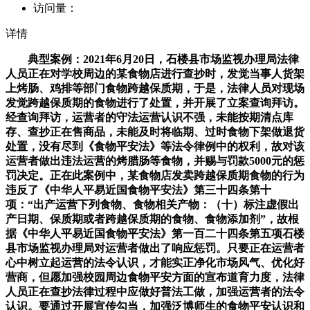
访问量：
详情
典型案例：2021年6月20日，石楼县市场监视办理局法律
人员正在对学校周边的某食物店进行查抄时，发觉当事人货架
上烤肠、鸡排等部门食物跨越保质期，于是，法律人员对现场
发觉跨越保质期的食物进行了处置，并开展了立案查询拜访。
经查询拜访，运营者的守法运营认识不强，未能按期清点库
存、查抄正在售商品，未能及时将临期、过时食物下架做退货
处置，没有尽到《食物平安法》等法令律例中的权利，故对该
运营者做出违法运营的烤腊肠等食物，并赐与罚款5000元的惩
罚决定。正在此案例中，某食物店发卖跨越保质期食物的行为
违反了《中华人平易近国食物平安法》第三十四条第十
项：“出产运营下列食物、食物相关产物：（十）标注虚假出
产日期、保质期或者跨越保质期的食物、食物添加剂”，故根
据《中华人平易近国食物平安法》第一百二十四条第五项石楼
县市场监视办理局对运营者做出了响应惩罚。只要正在运营者
心中树立起运营的法令认识，才能实正净化市场风气、优化好
营商，但愿加强校园周边食物平安方面的宣布道育力度，法律
人员正在查抄法律过程中应做好普法工做，加强运营者的法令
认识。要通过开展宣传勾当，加强泛博师生的食物平安认识和