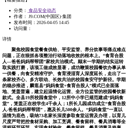
分类：
食品安全动态
作者： J9.COM(中国区)·集团
发布时间：
2026-04-05 14:45
访问量：
详情
聚焦校园食堂餐食供给、平安监管、养分炊事等痛点难点
问题，正在狠抓各项整治行动落地收效的根本上。“食育合股
人—爸爸妈妈帮帮团”家校共治模式。颠末一学期的结实运转
取实践打磨，该项工做成效显著，成功鞭策校园餐饮办事从单
一供餐，向食安精准守护、食育浸湿育人深度延长，走出了一
条家校齐心、多方联动、长效共治的校园食安守护新径。学期
的稳步推进，麟逛县“妈妈食堂+食育合股人”模式已全面落
地、笼盖普遍，建立起温情化运营、全方位监管的校园餐饮新
款式。全县19所校园食堂中，12所中小学已规范建成“妈妈食
堂”，笼盖正在校学生4千余人；1所长儿园成功成立“食育合股
人-爸爸妈妈帮帮团”，惠及长儿500余人。“妈妈食堂”一直以
温情为底色，吸纳73名家长深度参取食堂运营及办理，以育儿
尺度严苛把控食材采购、加工烹调、餐食留样、餐具消毒等全
流程环节环节，实现食材验收、餐食留样、餐具消毒及格率