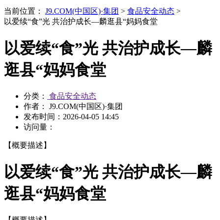
当前位置：
J9.COM(中国区)·集团
>
食品安全动态
>
以爱续“食”光 共治护成长—麟逛县“妈妈食堂
以爱续“食”光 共治护成长—麟
逛县“妈妈食堂
分类：
食品安全动态
作者： J9.COM(中国区)·集团
发布时间：
2026-04-05 14:45
访问量：
【概要描述】
以爱续“食”光 共治护成长—麟
逛县“妈妈食堂
【概要描述】