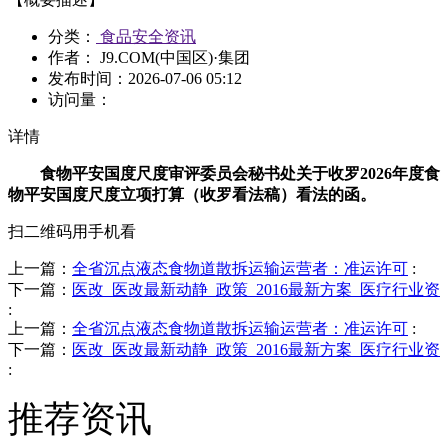
分类：
食品安全资讯
作者： J9.COM(中国区)·集团
发布时间：
2026-07-06 05:12
访问量：
详情
食物平安国度尺度审评委员会秘书处关于收罗2026年度食
物平安国度尺度立项打算（收罗看法稿）看法的函。
扫二维码用手机看
上一篇：
全省沉点液态食物道散拆运输运营者：准运许可
:
下一篇：
医改_医改最新动静_政策_2016最新方案_医疗行业资
:
上一篇：
全省沉点液态食物道散拆运输运营者：准运许可
:
下一篇：
医改_医改最新动静_政策_2016最新方案_医疗行业资
:
推荐资讯