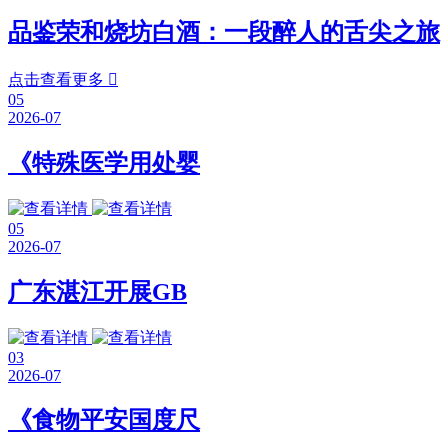
品鉴荣和烧坊白酒：一段醉人的舌尖之旅
点击查看更多

05
2026-07
《特殊医学用处婴
05
2026-07
广东湛江开展GB
03
2026-07
《食物平安国度尺