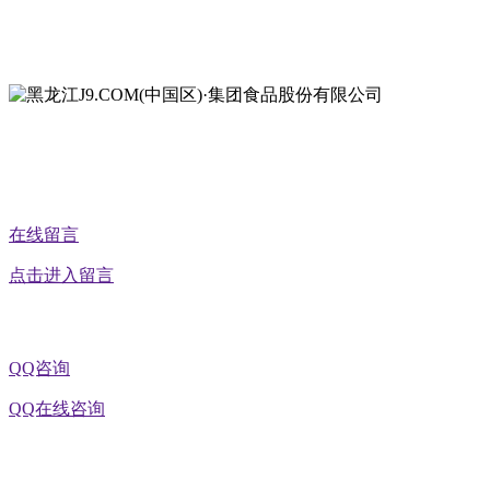
地址：黑龙江省延寿县工业园区北泰山路5号
公众号二维码
在线留言
点击进入留言
QQ咨询
QQ在线咨询