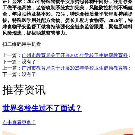
讲》显示：2025年特殊食物平安形势总体稳中向好，注册存案
工做平稳高效，监管轨制系统愈加完美，风险防控机制不竭健
全，年度抽检及格率99。72%，特殊食物质量平安程度持续提
拔。特殊医学用处配方食物、婴长儿配方食物等。2026年，特
殊食物平安监督工做将持续强化全链条监管跟尾，聚焦原辅料
风险现患，提拔聪慧监管能力。
扫二维码用手机看
上一篇：
广州市教育局关于开展2025年学校卫生健康教育科
:
下一篇：没有了
:
上一篇：
广州市教育局关于开展2025年学校卫生健康教育科
:
下一篇：没有了
:
推荐资讯
世界名校生过不了面试？
点击查看更多
