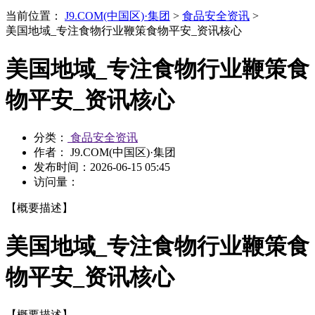
当前位置：
J9.COM(中国区)·集团
>
食品安全资讯
>
美国地域_专注食物行业鞭策食物平安_资讯核心
美国地域_专注食物行业鞭策食
物平安_资讯核心
分类：
食品安全资讯
作者： J9.COM(中国区)·集团
发布时间：
2026-06-15 05:45
访问量：
【概要描述】
美国地域_专注食物行业鞭策食
物平安_资讯核心
【概要描述】