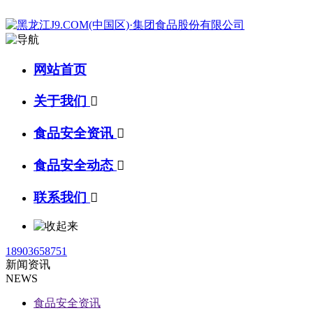
网站首页
关于我们

食品安全资讯

食品安全动态

联系我们

18903658751
新闻资讯
NEWS
食品安全资讯