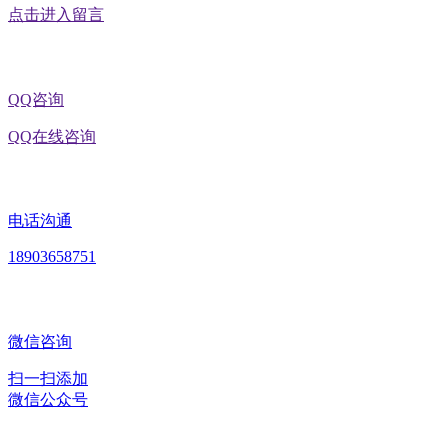
点击进入留言
QQ咨询
QQ在线咨询
电话沟通
18903658751
微信咨询
扫一扫添加
微信公众号