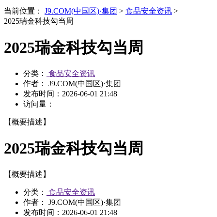
当前位置：
J9.COM(中国区)·集团
>
食品安全资讯
>
2025瑞金科技勾当周
2025瑞金科技勾当周
分类：
食品安全资讯
作者： J9.COM(中国区)·集团
发布时间：
2026-06-01 21:48
访问量：
【概要描述】
2025瑞金科技勾当周
【概要描述】
分类：
食品安全资讯
作者： J9.COM(中国区)·集团
发布时间：
2026-06-01 21:48