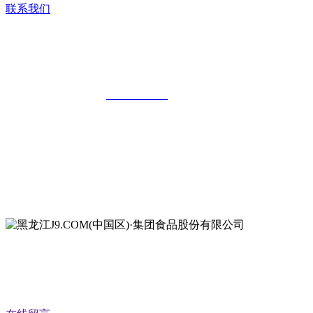
联系我们
黑龙江J9.COM(中国区)·集团食品股份有
限公司
全国统一客服热线：
18903658751
地址：哈尔滨南岗区红旗满族乡科技园区
地址：双城经济技术开发区娃哈哈路6号
地址：黑龙江萝北县宝泉岭二九0公路一号
地址：黑龙江省延寿县工业园区北泰山路5号
公众号二维码