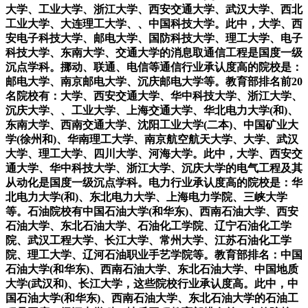
大学、工业大学、浙江大学、西安交通大学、武汉大学、西北
工业大学、大连理工大学、、中国科技大学。此中，大学、西
安电子科技大学、邮电大学、国防科技大学、理工大学、电子
科技大学、东南大学、交通大学的消息取通信工程是国度一级
沉点学科。挪动、联通、电信等通信行业承认度高的院校是：
邮电大学、南京邮电大学、沉庆邮电大学等。教育部排名前20
名院校有：大学、西安交通大学、华中科技大学、浙江大学、
沉庆大学、、工业大学、上海交通大学、华北电力大学(和)、
东南大学、西南交通大学、沈阳工业大学(二本)、中国矿业大
学(徐州和)、华南理工大学、南京航空航天大学、大学、武汉
大学、理工大学、四川大学、河海大学。此中，大学、西安交
通大学、华中科技大学、浙江大学、沉庆大学的电气工程及其
从动化是国度一级沉点学科。电力行业承认度高的院校是：华
北电力大学(和)、东北电力大学、上海电力学院、三峡大学
等。石油院校有中国石油大学(和华东)、西南石油大学、西安
石油大学、东北石油大学、石油化工学院、辽宁石油化工学
院、武汉工程大学、长江大学、常州大学、江苏石油化工学
院、理工大学、辽河石油职业手艺学院等。教育部排名：中国
石油大学(和华东)、西南石油大学、东北石油大学、中国地质
大学(武汉和)、长江大学，这些院校行业承认度高。此中，中
国石油大学(和华东)、西南石油大学、东北石油大学的石油工