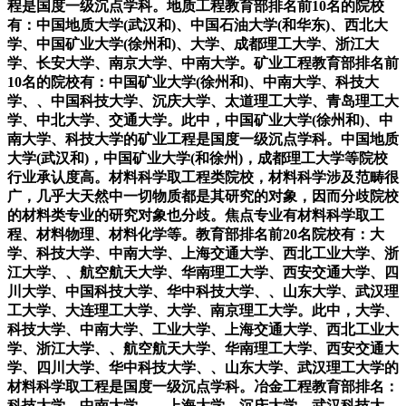
程是国度一级沉点学科。地质工程教育部排名前10名的院校
有：中国地质大学(武汉和)、中国石油大学(和华东)、西北大
学、中国矿业大学(徐州和)、大学、成都理工大学、浙江大
学、长安大学、南京大学、中南大学。矿业工程教育部排名前
10名的院校有：中国矿业大学(徐州和)、中南大学、科技大
学、、中国科技大学、沉庆大学、太道理工大学、青岛理工大
学、中北大学、交通大学。此中，中国矿业大学(徐州和)、中
南大学、科技大学的矿业工程是国度一级沉点学科。中国地质
大学(武汉和)，中国矿业大学(和徐州)，成都理工大学等院校
行业承认度高。材料科学取工程类院校，材料科学涉及范畴很
广，几乎大天然中一切物质都是其研究的对象，因而分歧院校
的材料类专业的研究对象也分歧。焦点专业有材料科学取工
程、材料物理、材料化学等。教育部排名前20名院校有：大
学、科技大学、中南大学、上海交通大学、西北工业大学、浙
江大学、、航空航天大学、华南理工大学、西安交通大学、四
川大学、中国科技大学、华中科技大学、、山东大学、武汉理
工大学、大连理工大学、大学、南京理工大学。此中，大学、
科技大学、中南大学、工业大学、上海交通大学、西北工业大
学、浙江大学、、航空航天大学、华南理工大学、西安交通大
学、四川大学、华中科技大学、、山东大学、武汉理工大学的
材料科学取工程是国度一级沉点学科。冶金工程教育部排名：
科技大学、中南大学、、上海大学、沉庆大学、武汉科技大