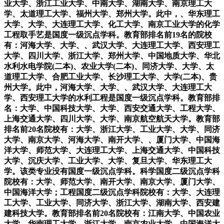
业大学、浙江工业大学、中南大学、湖南大学、南京理工大
学、太道理工大学、福州大学、郑州大学。此中，、华东理工
大学、大学、大连理工大学、化工大学、南京工业大学的化学
工程取手艺是国度一级沉点学科。教育部排名前19名的院校
有：河海大学、大学、、武汉大学、大连理工大学、西安理工
大学、四川大学、浙江大学、郑州大学、中国地质大学、华北
水利水电学院(二本)、农业大学(二本)、同济大学、大学、太
道理工大学、合肥工业大学、长沙理工大学、大学(二本)、贵
州大学。此中，河海大学、大学、、武汉大学、大连理工大
学、西安理工大学的水利工程是国度一级沉点学科。教育部排
名：大学、中国科技大学、大学、西安交通大学、工程大学、
上海交通大学、四川大学、大学、南京航空航天大学。教育部
排名前20名院校有：大学、浙江大学、工业大学、大学、同济
大学、南京大学、河海大学、南开大学、、厦门大学、中国海
洋大学、师范大学、大连理工大学、上海交通大学、中国科技
大学、沉庆大学、工业大学、大学、复旦大学、华东理工大
学。该类专业没有国度一级沉点学科。科学国度二级沉点学科
院校有：大学、师范大学、南开大学、南京大学、厦门大学、
中国海洋大学；工程国度二级沉点学科院校有：大学、大连理
工大学、工业大学、同济大学、浙江大学、湖南大学、西安建
建科技大学。教育部排名前20名院校有：江南大学、中国农业
大学、华南理工大学、浙江大学、南京农业大学、中国海洋大