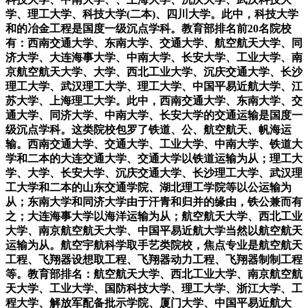
学、理工大学、科技大学(二本)、四川大学。此中，科技大学
和的冶金工程是国度一级沉点学科。教育部排名前20名院校
有：西南交通大学、东南大学、交通大学、航空航天大学、同
济大学、大连海事大学、中南大学、长安大学、工业大学、南
京航空航天大学、大学、西北工业大学、沉庆交通大学、长沙
理工大学、武汉理工大学、理工大学、中国平易近航大学、江
苏大学、上海理工大学。此中，西南交通大学、东南大学、交
通大学、同济大学、中南大学、长安大学的交通运输是国度一
级沉点学科。这类院校包罗了铁道、公、航空航天、帆海运
输。西南交通大学、交通大学、工业大学、中南大学、铁道大
学和二本的大连交通大学、交通大学以铁道运输为从；理工大
学、大学、长安大学、沉庆交通大学、长沙理工大学、武汉理
工大学和二本的山东交通学院、湖北理工学院等以公运输为
从；东南大学和同济大学由于汗青和归并的缘由，铁公兼而有
之；大连海事大学以海洋运输为从；航空航天大学、西北工业
大学、南京航空航天大学、中国平易近航大学当然以航空航天
运输为从。航空宇航科学取手艺类院校，焦点专业是航空航天
工程、飞翔器设想取工程、飞翔器动力工程、飞翔器制制工程
等。教育部排名：航空航天大学、西北工业大学、南京航空航
天大学、工业大学、国防科技大学、理工大学、浙江大学、工
程大学、解放军配备批示学院、厦门大学、中国平易近航大