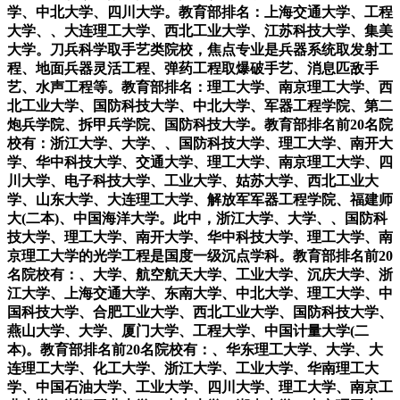
学、中北大学、四川大学。教育部排名：上海交通大学、工程
大学、、大连理工大学、西北工业大学、江苏科技大学、集美
大学。刀兵科学取手艺类院校，焦点专业是兵器系统取发射工
程、地面兵器灵活工程、弹药工程取爆破手艺、消息匹敌手
艺、水声工程等。教育部排名：理工大学、南京理工大学、西
北工业大学、国防科技大学、中北大学、军器工程学院、第二
炮兵学院、拆甲兵学院、国防科技大学。教育部排名前20名院
校有：浙江大学、大学、、国防科技大学、理工大学、南开大
学、华中科技大学、交通大学、理工大学、南京理工大学、四
川大学、电子科技大学、工业大学、姑苏大学、西北工业大
学、山东大学、大连理工大学、解放军军器工程学院、福建师
大(二本)、中国海洋大学。此中，浙江大学、大学、、国防科
技大学、理工大学、南开大学、华中科技大学、理工大学、南
京理工大学的光学工程是国度一级沉点学科。教育部排名前20
名院校有：、大学、航空航天大学、工业大学、沉庆大学、浙
江大学、上海交通大学、东南大学、中北大学、理工大学、中
国科技大学、合肥工业大学、西北工业大学、国防科技大学、
燕山大学、大学、厦门大学、工程大学、中国计量大学(二
本)。教育部排名前20名院校有：、华东理工大学、大学、大
连理工大学、化工大学、浙江大学、工业大学、华南理工大
学、中国石油大学、工业大学、四川大学、理工大学、南京工