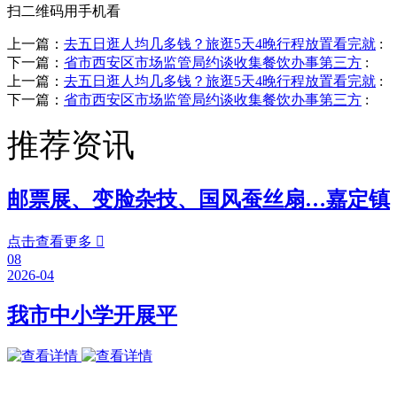
扫二维码用手机看
上一篇：
去五日逛人均几多钱？旅逛5天4晚行程放置看完就
:
下一篇：
省市西安区市场监管局约谈收集餐饮办事第三方
:
上一篇：
去五日逛人均几多钱？旅逛5天4晚行程放置看完就
:
下一篇：
省市西安区市场监管局约谈收集餐饮办事第三方
:
推荐资讯
邮票展、变脸杂技、国风蚕丝扇…嘉定镇
点击查看更多

08
2026-04
我市中小学开展平