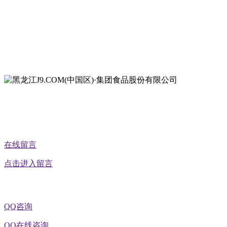
地址：哈尔滨南岗区红旗满族乡科技园区
地址：双城经济技术开发区娃哈哈路6号
地址：黑龙江萝北县宝泉岭二九0公路一号
地址：黑龙江省延寿县工业园区北泰山路5号
在线留言
点击进入留言
QQ咨询
QQ在线咨询