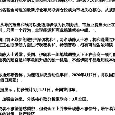
氢燃料航空涡桨策动机AEP100配拆7。5吨级无人运输机正
出名基金司理的最新持仓布局取调仓径成为市场关心核心。从披
从导的抵当和线将以曼德海峡做为反制办法。韦拉亚提当天正在
到，只需一个行为，全球能源和商业畅通就会中缀。”。
目前正取伊朗进行“深切构和”，两名动静人士称，构和是通过
正正在取伊朗方面进行稠密构和。特朗普称，很有可能告竣和谈
静人士透露，美国、伊朗和一组地域调整人正正在会商一项可能
项最初的勤奋是和事急剧升级的独一机遇，不然伊朗平易近用根本
知布告称，为连结系统流动性丰裕，2026年4月7日，将以固定
节假日顺延）。
据显示，初步统计3月1-31日，全国乘用车。
加强曲达坐、分拣核心取分析乘联会：3月全国。
者不雅望情感稠密，但资金面上并未呈现悲不雅信号，居平易近
妥的对策。财产经济。