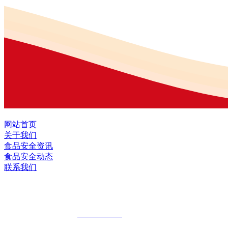
网站首页
关于我们
食品安全资讯
食品安全动态
联系我们
黑龙江J9.COM(中国区)·集团食品股份有
全国统一客服热线：
18903658751