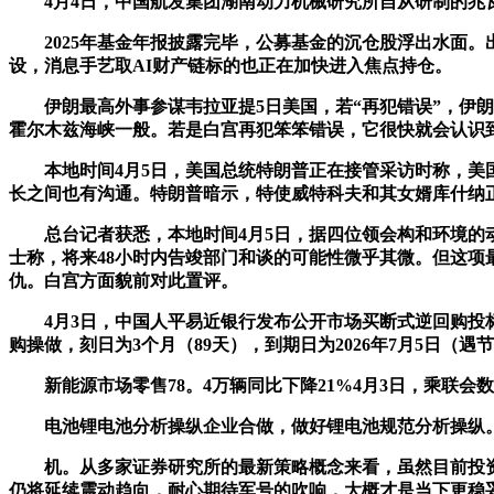
4月4日，中国航发集团湖南动力机械研究所自从研制的兆瓦级
2025年基金年报披露完毕，公募基金的沉仓股浮出水面。
设，消息手艺取AI财产链标的也正在加快进入焦点持仓。
伊朗最高外事参谋韦拉亚提5日美国，若“再犯错误”，伊朗
霍尔木兹海峡一般。若是白宫再犯笨笨错误，它很快就会认识
本地时间4月5日，美国总统特朗普正在接管采访时称，美国
长之间也有沟通。特朗普暗示，特使威特科夫和其女婿库什纳
总台记者获悉，本地时间4月5日，据四位领会构和环境的动
士称，将来48小时内告竣部门和谈的可能性微乎其微。但这
仇。白宫方面貌前对此置评。
4月3日，中国人平易近银行发布公开市场买断式逆回购投标通
购操做，刻日为3个月（89天），到期日为2026年7月5日（遇
新能源市场零售78。4万辆同比下降21%4月3日，乘联会数
电池锂电池分析操纵企业合做，做好锂电池规范分析操纵。
机。从多家证券研究所的最新策略概念来看，虽然目前投资
仍将延续震动趋向，耐心期待军号的吹响，大概才是当下更稳