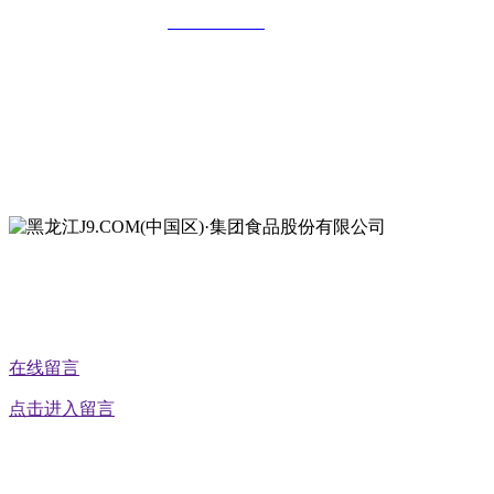
全国统一客服热线：
18903658751
地址：哈尔滨南岗区红旗满族乡科技园区
地址：双城经济技术开发区娃哈哈路6号
地址：黑龙江萝北县宝泉岭二九0公路一号
地址：黑龙江省延寿县工业园区北泰山路5号
公众号二维码
在线留言
点击进入留言