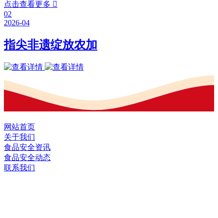
点击查看更多

02
2026-04
指尖非遗绽放农加
网站首页
关于我们
食品安全资讯
食品安全动态
联系我们
黑龙江J9.COM(中国区)·集团食品股份有
限公司