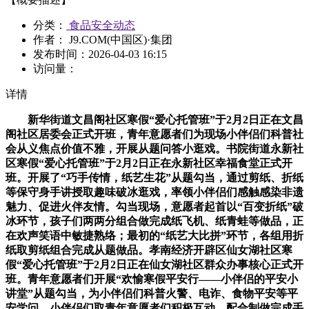
分类：
食品安全动态
作者： J9.COM(中国区)·集团
发布时间：
2026-04-03 16:15
访问量：
详情
新华街道文昌阁社区寒假“爱心托管班”于2月2日正在文昌
阁社区居委会正式开班，青年意愿者们为现场小伴侣们科普社
会从义焦点价值不雅，开展从题问答小逛戏。书院街道永新社
区寒假“爱心托管班”于2月2日正在永新社区幸福食堂正式开
班。开展了“巧手传情，纸艺生花”从题勾当，通过剪纸、折纸
等保守身手讲授取趣味破冰逛戏，率领小伴侣们感触感染非遗
魅力、促进火伴友情。勾当现场，意愿者起首以“百变折纸”破
冰环节，孩子们两两分组合做完成纸飞机、纸青蛙等做品，正
在欢声笑语中敏捷熟络；最初的“纸艺大比拼”环节，各组用折
纸取剪纸组合完成从题做品。孝南经济开辟区仙女湖社区寒
假“爱心托管班”于2月2日正在仙女湖社区群众办事核心正式开
班。青年意愿者们开展“欢愉寒假平安行——小伴侣的平安小
讲堂”从题勾当，为小伴侣们科普火警、电诈、食物平安等平
安学问，小伴侣们取青年意愿者们积极互动，配合制做完成手