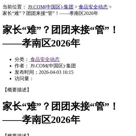
当前位置：
J9.COM(中国区)·集团
>
食品安全动态
>
家长“难”？团团来接“管”！——孝南区2026年
家长“难”？团团来接“管”！
——孝南区2026年
分类：
食品安全动态
作者： J9.COM(中国区)·集团
发布时间：
2026-04-03 16:15
访问量：
【概要描述】
家长“难”？团团来接“管”！
——孝南区2026年
【概要描述】