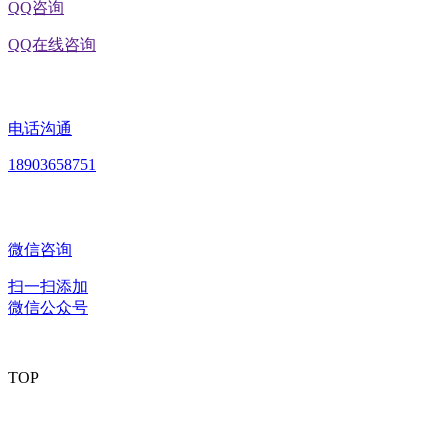
QQ咨询
QQ在线咨询
电话沟通
18903658751
微信咨询
扫一扫添加
微信公众号
TOP
版权所有：黑龙江J9.COM(中国区)·集团食品股份有限公司 Copyright
© 2020 All rights reserved
网站建设：
J9.COM(中国区)·集团
网站