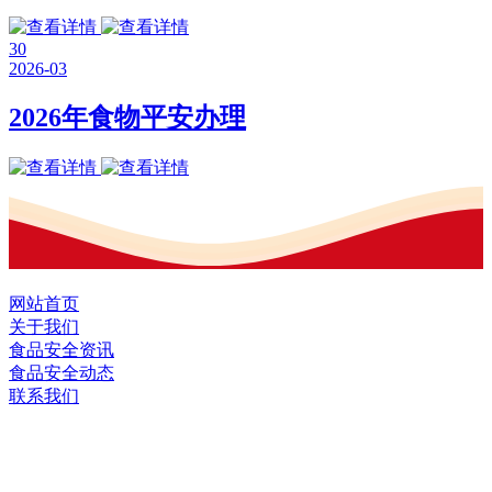
30
2026-03
2026年食物平安办理
网站首页
关于我们
食品安全资讯
食品安全动态
联系我们
黑龙江J9.COM(中国区)·集团食品股份有
限公司