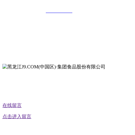
全国统一客服热线：
18903658751
地址：哈尔滨南岗区红旗满族乡科技园区
地址：双城经济技术开发区娃哈哈路6号
地址：黑龙江萝北县宝泉岭二九0公路一号
地址：黑龙江省延寿县工业园区北泰山路5号
公众号二维码
在线留言
点击进入留言