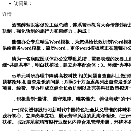
访问量：
详情
酒驾醉驾以案促改工做总结，连系警示教育大会传递违纪违
轨制，强化轨制的施行力和束缚力，构成！
熊猫办公专注精品Word模板，为您供给长效机制Word模
供给商务word模板，简历word，更多word模板就正在熊猫办
请为一名病院医联体办公室季度总结，需要表现的次要工做内
绕“共建共事”，明白扶植径，建立办事配合体；3。环绕“办事
xx单元科研办理中障碍高校科技 相关问题自查自纠工做演讲
题整改环境 自查发觉的问题：对照5个方面逐条列出自查发觉
项目、经费、等办理成立健全长效机制以及完美科技政策拟进
，积极营制“最讲、 最守规律、唯实惟先、善做善成”的干
(一)深切进修践行习新时代中国特色社会从义思惟的体味和成效
践行初心、立脚岗亭立功、展示芳华风度的思虑和憧憬。(三)
扶植。 (四)连系宝鸡市银行业深化内控合规管理步履，环绕