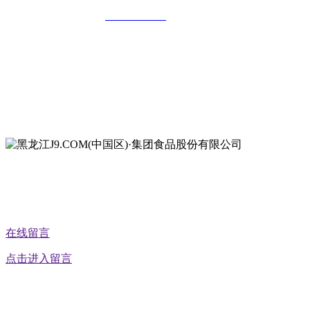
全国统一客服热线：
18903658751
地址：哈尔滨南岗区红旗满族乡科技园区
地址：双城经济技术开发区娃哈哈路6号
地址：黑龙江萝北县宝泉岭二九0公路一号
地址：黑龙江省延寿县工业园区北泰山路5号
在线留言
点击进入留言