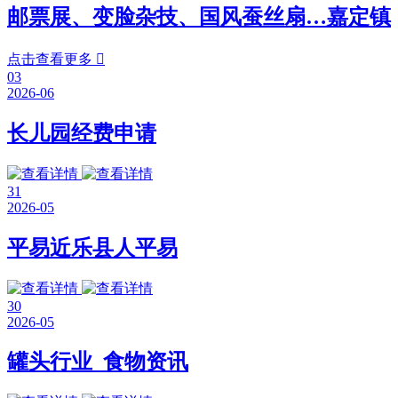
邮票展、变脸杂技、国风蚕丝扇…嘉定镇
点击查看更多

03
2026-06
长儿园经费申请
31
2026-05
平易近乐县人平易
30
2026-05
罐头行业_食物资讯