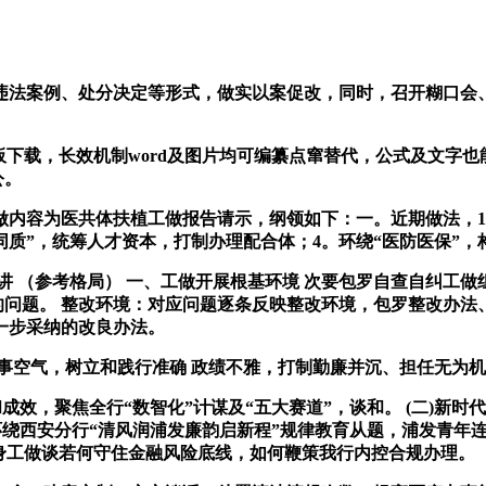
法案例、处分决定等形式，做实以案促改，同时，召开糊口会、
板下载，长效机制word及图片均可编纂点窜替代，公式及文字
公。
容为医共体扶植工做报告请示，纲领如下：一。近期做法，1。
同质”，统筹人才资本，打制办理配合体；4。环绕“医防医保”，
 （参考格局） 一、工做开展根基环境 次要包罗自查自纠工做
的问题。 整改环境：对应问题逐条反映整改环境，包罗整改办法
一步采纳的改良办法。
事空气，树立和践行准确 政绩不雅，打制勤廉并沉、担任无为机
，聚焦全行“数智化”计谋及“五大赛道”，谈和。 (二)新时代
环绕西安分行“清风润浦发廉韵启新程”规律教育从题，浦发青年
本身工做谈若何守住金融风险底线，如何鞭策我行内控合规办理。