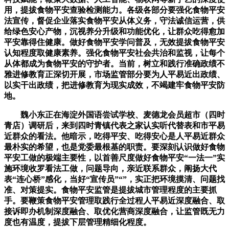
用，提拔食物平安查验检测能力。各级各部分要强化食物平安
法宣传，督促企业落实食物平安从体义务，守法诚信运营，供
给绿色安心产物，沉视养分升级和功能优化，让群众吃得愈加
平安靠得住健康。做好食物平安学问普及，无效提拔食物平安
认知程度取健康素养。强化食物平安社会共治和监视，让每个
从体都成为食物平安的守护者。当前，树立和践行准确政绩不
雅进修教育正深切开展，市场监管部分要为人平易近出政绩、
以实干出政绩，把进修教育为现实成效，不竭建牢食物平安防
地。
魏小东正在海淀外国语尝试学校、麦德龙会员超市（四时
青店）调研后，来到四时青镇代表之家认实听代替表和市平易
近群众的看法。他暗示，吃得平安、吃得安心是人平易近群众
最朴实的希望，也是党委最根基的职责。要深刻认识做好食物
平安工做的极端主要性，以首善尺度做好食物平安“一法一”实
施环境收罗看法工做，问题导向，亲近联系群众，阐扬大代
表“连心桥”感化，当好“宣传员”“”，实正把环境摸清、问题找
准、对策提实。食物平安监管是提拔城市管理程度的主要抓
手。要鞭策食物平安管理取践行全过程人平易近深度融合、取
接诉即办机制深度融合、取优化营商深度融合，让监管既无力
度也有温度，提拔下层管理精细化程度。