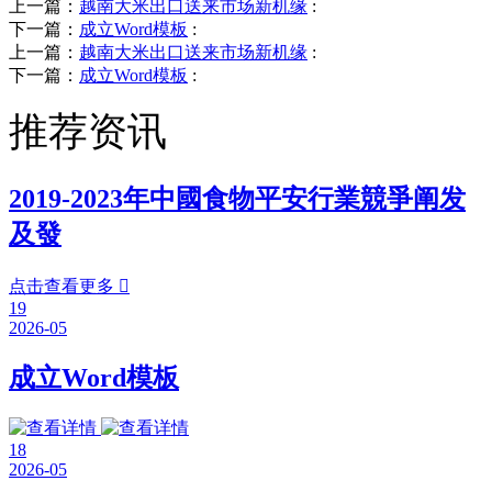
上一篇：
越南大米出口送来市场新机缘
:
下一篇：
成立Word模板
:
上一篇：
越南大米出口送来市场新机缘
:
下一篇：
成立Word模板
:
推荐资讯
2019-2023年中國食物平安行業競爭阐发
及發
点击查看更多

19
2026-05
成立Word模板
18
2026-05