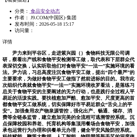
分类：
食品安全动态
作者： J9.COM(中国区)·集团
发布时间：
2026-05-18 15:17
访问量：
详情
尹力来到平谷区，走进紫兴园（）食物科技无限公司调
研，察看出产线和食物平安检测等工做，取代表和下层群众代
表深切交换，认实听取他们对食物平安“一法一”实施环境的看
法。尹力说，习总高度注沉食物平安工做，提出“四个最严”的
主要要求，为做好食物平安工做指了然前进标的目的。我市此
次组织代表就食物平安“一法一”实施环境收罗看法，是落练习
总关于食物平安的主要阐述的无力行动，也是践行全过程人平
易近的活泼实践。要扶植愈加严酷、愈加平安、尺度更高的首
都食物平安工做系统，切实保障好市平易近群众“舌尖上的平
安”。加强食用农产物泉源管控，强化出产、畅通、储存、消
费等全链条监管，建立愈加完美的全流程可逃溯管控系统。沉
点保障校园和养老、托育机构等集顶用餐场合食物平安，加强
承包运营行为办理和供餐单元办理，健全平安风险防控系统。
科技赋能，鞭策大数据、人工智能、物联网等新手艺的深度使