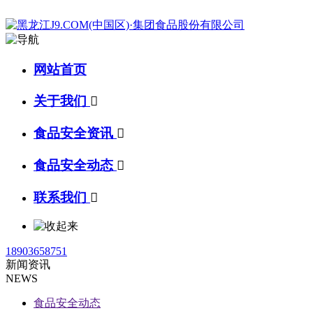
网站首页
关于我们

食品安全资讯

食品安全动态

联系我们

18903658751
新闻资讯
NEWS
食品安全动态