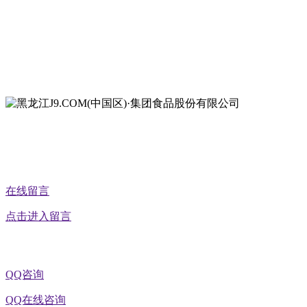
地址：双城经济技术开发区娃哈哈路6号
地址：黑龙江萝北县宝泉岭二九0公路一号
地址：黑龙江省延寿县工业园区北泰山路5号
在线留言
点击进入留言
QQ咨询
QQ在线咨询