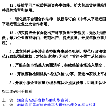
12．提拔学问产权质押融资办事效能。扩大普惠贷款供给和
持品牌培育和使用。
3．强化反不合理合作法律，以新修订的《中华人平易近国反
平易近营企业公允合作市场。
15．切实提拔全省食物出产环节质量平安程度，无效处理部
做，帮力企业查找缘由、规范出产、提拔质量。开展年报办事月
超）。
5．成立特种设备涉企查抄取办事融合机制。规范行政法律查
范行政惩罚裁量权，对轻细违法行为实行“首违不罚”“从轻减轻
1．严酷实施市场准入负面清单，持续整治市场准入壁垒，开
13．开展查验检测机构“培优兴检”办事。筛选20家以上平
8．开展小微企业质量办理系统认证提拔步履，组建由认证
扫二维码用手机看
上一篇：
烟台实名9起食物范畴典型案例
:
下一篇：
额敏县开展新版食物平安属地办理义务平台培训
: