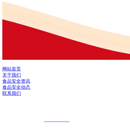
网站首页
关于我们
食品安全资讯
食品安全动态
联系我们
黑龙江J9.COM(中国区)·集团食品股份有
全国统一客服热线：
18903658751
地址：哈尔滨南岗区红旗满族乡科技园区